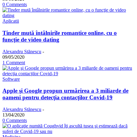
0 Comments
Aplicatii
Tinder mută întâlnirile romantice online, cu o
funcţie de video dating
Alexandru Stănescu
-
09/05/2020
1 Comment
Software
Apple şi Google propun urmărirea a 3 miliarde de
oameni pentru detecţia contacţilor Covid-19
Alexandru Stănescu
-
13/04/2020
0 Comments
Medicina