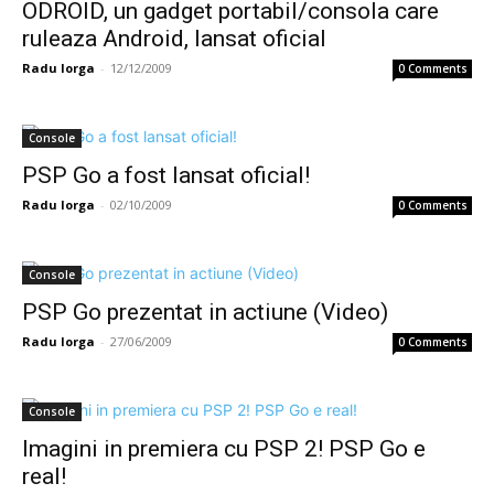
ODROID, un gadget portabil/consola care
ruleaza Android, lansat oficial
Radu Iorga
-
12/12/2009
0 Comments
Console
PSP Go a fost lansat oficial!
Radu Iorga
-
02/10/2009
0 Comments
Console
PSP Go prezentat in actiune (Video)
Radu Iorga
-
27/06/2009
0 Comments
Console
Imagini in premiera cu PSP 2! PSP Go e
real!