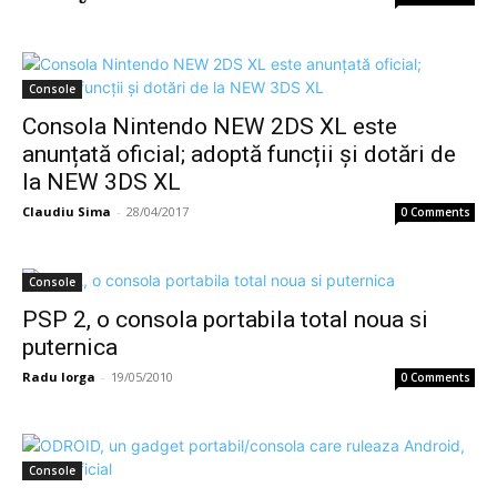
Console
Consola Nintendo NEW 2DS XL este
anunțată oficial; adoptă funcții și dotări de
la NEW 3DS XL
Claudiu Sima
-
28/04/2017
0 Comments
Console
PSP 2, o consola portabila total noua si
puternica
Radu Iorga
-
19/05/2010
0 Comments
Console