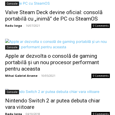
Console
Valve Steam Deck devine oficial: consolă
portabilă cu „inimă” de PC cu SteamOS
Radu Iorga
-
16/07/2021
0 Comments
Console
Apple ar dezvolta o consolă de gaming
portabilă și un nou procesor performant
pentru aceasta
Mihai Gabriel Arsene
-
10/05/2021
0 Comments
Console
Nintendo Switch 2 ar putea debuta chiar
vara viitoare
Radu Iorga
-
04/10/2018
0 Comments