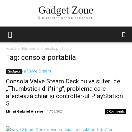
Gadget Zone
Din pasiune pentru gadgeturi!
Acasă
Etichete
Consola portabila
Tag: consola portabila
Gadgets
Consola Valve Steam Deck nu va suferi de
„Thumbstick drifting”, problema care
afectează chiar și controller-ul PlayStation
5
Mihai Gabriel Arsene
-
17/07/2021
0 Comments