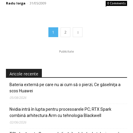
Radu Iorga
-
31/05/2009
0 Comments
1
2
Publicitate
Aricole recente
Bateria externă pe care nu ai cum să o pierzi; Ce găselniţa a
scos Huawei
05/08/2026
Nvidia intră în lupta pentru procesoarele PC; RTX Spark
combină arhitectura Arm cu tehnologia Blackwell
02/06/2026