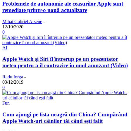
Problemele de autonomie ale ceasurilor Apple sunt
remediate printr-o nouă actualizare
Mihai Gabriel Arsene
-
12/10/2020
0
AI
Apple Watch şi Siri îl întrerup pe un prezentator
meteo pentru a îl contrazice în mod amuzant (Video)
Radu Iorga
-
03/12/2019
0
Fun
Cum ajungi pe lista neagră din China? Cumpărând
Apple Watch-uri câinilor tăi când eşti falit