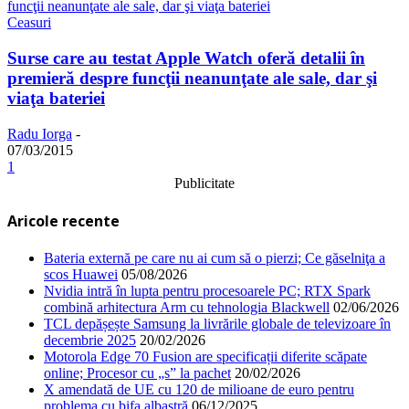
Ceasuri
Surse care au testat Apple Watch oferă detalii în
premieră despre funcţii neanunţate ale sale, dar şi
viaţa bateriei
Radu Iorga
-
07/03/2015
1
Publicitate
Aricole recente
Bateria externă pe care nu ai cum să o pierzi; Ce găselniţa a
scos Huawei
05/08/2026
Nvidia intră în lupta pentru procesoarele PC; RTX Spark
combină arhitectura Arm cu tehnologia Blackwell
02/06/2026
TCL depășește Samsung la livrările globale de televizoare în
decembrie 2025
20/02/2026
Motorola Edge 70 Fusion are specificații diferite scăpate
online; Procesor cu „s” la pachet
20/02/2026
X amendată de UE cu 120 de milioane de euro pentru
problema cu bifa albastră
06/12/2025