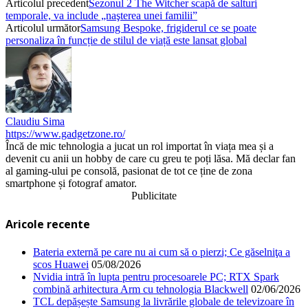
Articolul precedent
Sezonul 2 The Witcher scapă de salturi
temporale, va include „naşterea unei familii”
Articolul următor
Samsung Bespoke, frigiderul ce se poate
personaliza în funcție de stilul de viață este lansat global
Claudiu Sima
https://www.gadgetzone.ro/
Încă de mic tehnologia a jucat un rol importat în viața mea și a
devenit cu anii un hobby de care cu greu te poți lăsa. Mă declar fan
al gaming-ului pe consolă, pasionat de tot ce ține de zona
smartphone și fotograf amator.
Publicitate
Aricole recente
Bateria externă pe care nu ai cum să o pierzi; Ce găselniţa a
scos Huawei
05/08/2026
Nvidia intră în lupta pentru procesoarele PC; RTX Spark
combină arhitectura Arm cu tehnologia Blackwell
02/06/2026
TCL depășește Samsung la livrările globale de televizoare în