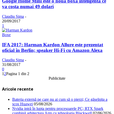
Google Home Mini este o nouă boxă inteligentă ce
va costa numai 49 dolari
Claudiu Sima
-
20/09/2017
1
Boxe
IFA 2017: Harman Kardon Allure este prezentat
oficial în Berlin; speaker Hi-Fi cu Amazon Alexa
Claudiu Sima
-
31/08/2017
0
1
2
Pagina 1 din 2
Publicitate
Aricole recente
Bateria externă pe care nu ai cum să o pierzi; Ce găselniţa a
scos Huawei
05/08/2026
Nvidia intră în lupta pentru procesoarele PC; RTX Spark
combină arhitectura Arm cu tehnologia Blackwell
02/06/2026