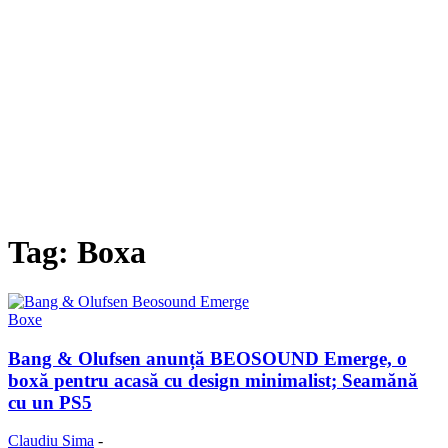
Tag: Boxa
Boxe
Bang & Olufsen anunță BEOSOUND Emerge, o
boxă pentru acasă cu design minimalist; Seamănă
cu un PS5
Claudiu Sima
-