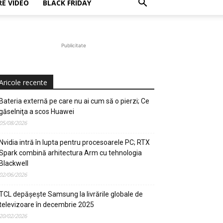
E VIDEO
BLACK FRIDAY
Publicitate
Aricole recente
Bateria externă pe care nu ai cum să o pierzi; Ce
găselniţa a scos Huawei
05/08/2026
Nvidia intră în lupta pentru procesoarele PC; RTX
Spark combină arhitectura Arm cu tehnologia
Blackwell
02/06/2026
TCL depășește Samsung la livrările globale de
televizoare în decembrie 2025
20/02/2026