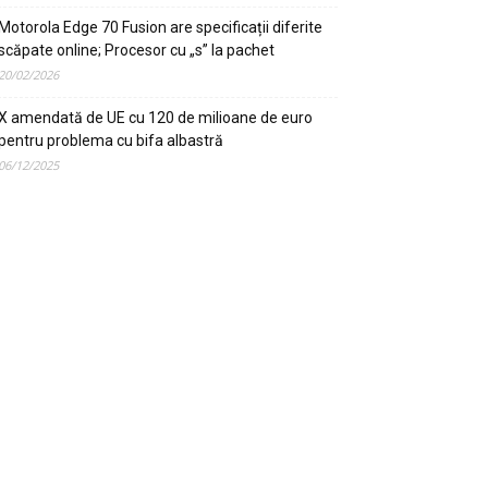
Motorola Edge 70 Fusion are specificații diferite
scăpate online; Procesor cu „s” la pachet
20/02/2026
X amendată de UE cu 120 de milioane de euro
pentru problema cu bifa albastră
06/12/2025