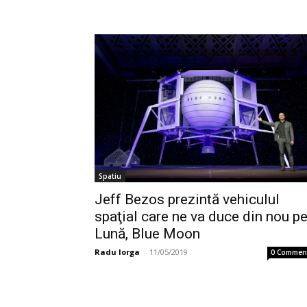
Spatiu
Jeff Bezos prezintă vehiculul
spaţial care ne va duce din nou p
Lună, Blue Moon
Radu Iorga
-
11/05/2019
0 Commen