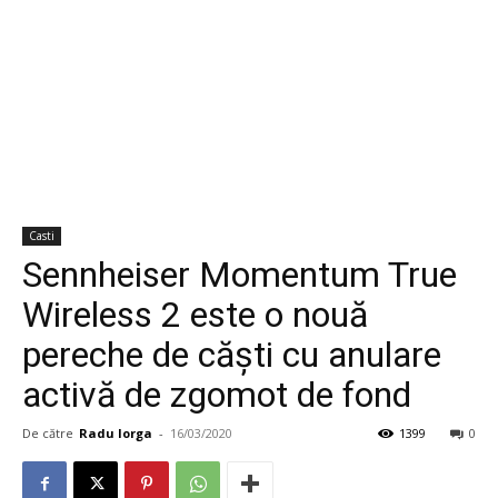
Casti
Sennheiser Momentum True
Wireless 2 este o nouă
pereche de căşti cu anulare
activă de zgomot de fond
De către
Radu Iorga
-
16/03/2020
1399
0