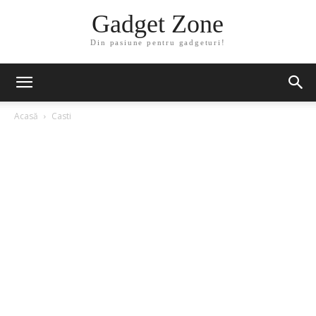
Gadget Zone
Din pasiune pentru gadgeturi!
Acasă
Casti