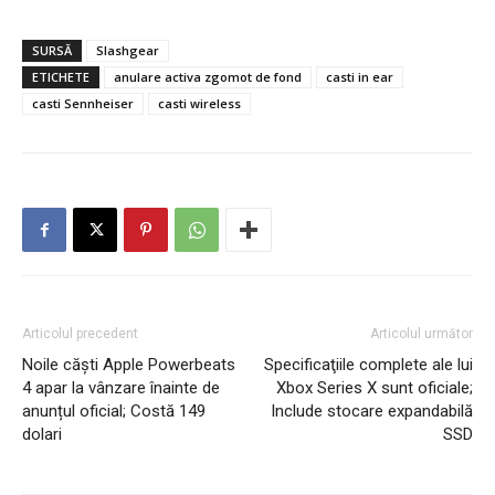
SURSĂ
Slashgear
ETICHETE
anulare activa zgomot de fond
casti in ear
casti Sennheiser
casti wireless
Articolul precedent
Articolul următor
Noile căști Apple Powerbeats
Specificaţiile complete ale lui
4 apar la vânzare înainte de
Xbox Series X sunt oficiale;
anunțul oficial; Costă 149
Include stocare expandabilă
dolari
SSD