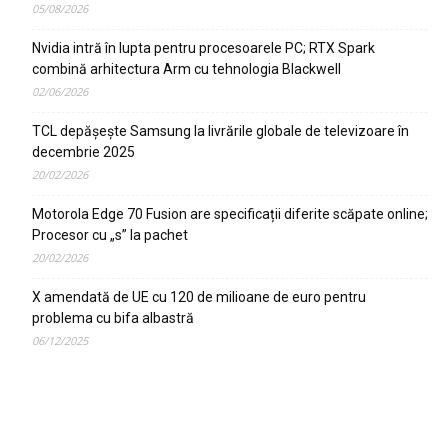
05/08/2026
Nvidia intră în lupta pentru procesoarele PC; RTX Spark
combină arhitectura Arm cu tehnologia Blackwell
02/06/2026
TCL depășește Samsung la livrările globale de televizoare în
decembrie 2025
20/02/2026
Motorola Edge 70 Fusion are specificații diferite scăpate online;
Procesor cu „s” la pachet
20/02/2026
X amendată de UE cu 120 de milioane de euro pentru
problema cu bifa albastră
06/12/2025