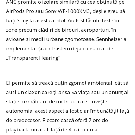
ANC promite o izolare similară cu cea obţinută pe
AirPods Pro sau Sony WF-1000XM3, deşi e greu să
baţi Sony la acest capitol. Au fost făcute teste în
zone precum clădiri de birouri, aeroporturi, în
avioane şi medii urbane zgomotoase. Sennheiser a
implementat şi acel sistem deja consacrat de
„Transparent Hearing”.
El permite să treacă puţin zgomot ambiental, cât să
auzi un claxon care ţi-ar salva viaţa sau un anunţ al
staţiei următoare de metrou. În ce priveşte
autonomia, acest aspect a fost clar îmbunătăţit faţă
de predecesor. Fiecare cască oferă 7 ore de
playback muzical, faţă de 4, cât oferea