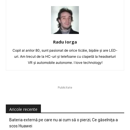
Radu Iorga
Copil al anilor 80, sunt pasionat de orice ticăie, bipăie şi are LED-
uri. Am trecut de la HC-uri şi telefoane cu clapetă la headseturi
VR şi automobile autonome. I love technology!
Publicitate
Aricole recente
Bateria externă pe care nu ai cum să o pierzi; Ce găselniţa a
scos Huawei