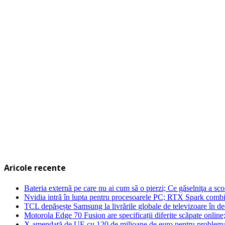
Aricole recente
Bateria externă pe care nu ai cum să o pierzi; Ce găselniţa a s
Nvidia intră în lupta pentru procesoarele PC; RTX Spark combi
TCL depășește Samsung la livrările globale de televizoare în 
Motorola Edge 70 Fusion are specificații diferite scăpate online
X amendată de UE cu 120 de milioane de euro pentru problema 