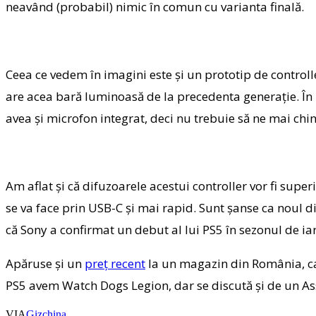
neavând (probabil) nimic în comun cu varianta finală.
Ceea ce vedem în imagini este şi un prototip de controlle
are acea bară luminoasă de la precedenta generaţie. În pl
avea şi microfon integrat, deci nu trebuie să ne mai chinu
Am aflat şi că difuzoarele acestui controller vor fi supe
se va face prin USB-C şi mai rapid. Sunt şanse ca noul d
că Sony a confirmat un debut al lui PS5 în sezonul de ia
Apăruse şi un
preţ recent
la un magazin din România, car
PS5 avem Watch Dogs Legion, dar se discută şi de un Ass
VIA
Gizchina