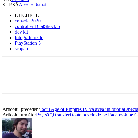
SURSĂ
Alcoholikaust
ETICHETE
consola 2020
controller DualShock 5
dev kit
fotografii reale
PlayStation 5
scapare
Articolul precedent
Jocul Age of Empires IV va avea un tutorial special 
Articolul următor
Poţi să îţi transferi toate pozele de pe Facebook pe