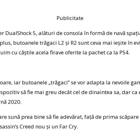
Publicitate
r DualShock 5, alături de consola în formă de navă spaţial
us, butoanele trăgaci L2 şi R2 sunt ceva mai ieşite în evid
im cu căştile acela firave oferite la pachet ca la PS4.
rioare, iar butoanele „trăgaci” se vor adapta la nevoile ga
ispozitiv să fie mai greu decât cel de dinaintea sa, dar c
rnă 2020.
e sună prea bine să fie adevărat, faţă de prima scăpare
assin’s Creed nou şi un Far Cry.