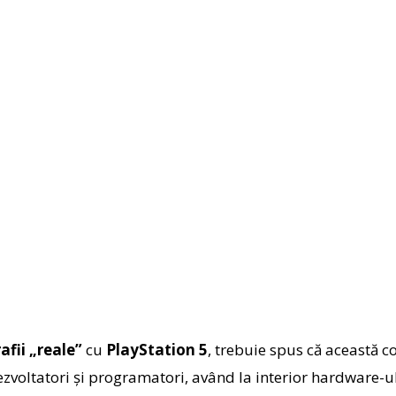
afii „reale”
cu
PlayStation 5
, trebuie spus că această co
dezvoltatori şi programatori, având la interior hardware-u