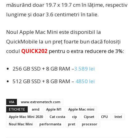
măsurând doar 19.7 x 19.7 cm în lățime, respectiv
lungime și doar 3.6 centimetri în talie.
Noul Apple Mac Mini este disponibil la
QuickMobile la un preț foarte bun dacă folosiți
codul
QUICK202
pentru o extra reducere de 3%:
256 GB SSD + 8 GB RAM –
3.589 lei
512 GB SSD + 8 GB RAM –
4850 lei
VIA
www.extremetech.com
ETICHETE
amd
Apple M1
Apple Mac mini
Apple Mac Mini 2020
Cat costa
cip
Cipset
CPU
Intel
Noul Mac Mini
performanta
pret
procesor