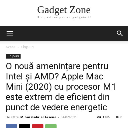
Gadget Zone
Din pasiune pentru gadgeturi!
Acasă
Chip-uri
Chip-uri
O nouă amenințare pentru
Intel și AMD? Apple Mac
Mini (2020) cu procesor M1
este extrem de eficient din
punct de vedere energetic
De către
Mihai Gabriel Arsene
-
04/02/2021
1786
0