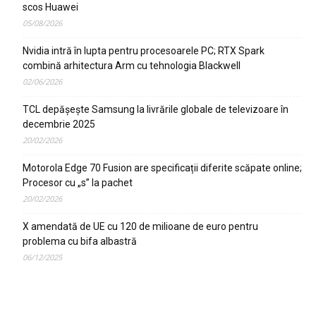
scos Huawei
05/08/2026
Nvidia intră în lupta pentru procesoarele PC; RTX Spark
combină arhitectura Arm cu tehnologia Blackwell
02/06/2026
TCL depășește Samsung la livrările globale de televizoare în
decembrie 2025
20/02/2026
Motorola Edge 70 Fusion are specificații diferite scăpate online;
Procesor cu „s” la pachet
20/02/2026
X amendată de UE cu 120 de milioane de euro pentru
problema cu bifa albastră
06/12/2025