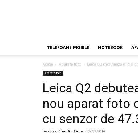
TELEFOANE MOBILE
NOTEBOOK
AP
Acasă
Aparate foto
Leica Q2 debutează oficial dr
Aparate foto
Leica Q2 debutea
nou aparat foto 
cu senzor de 47
De către
Claudiu Sima
-
08/03/2019