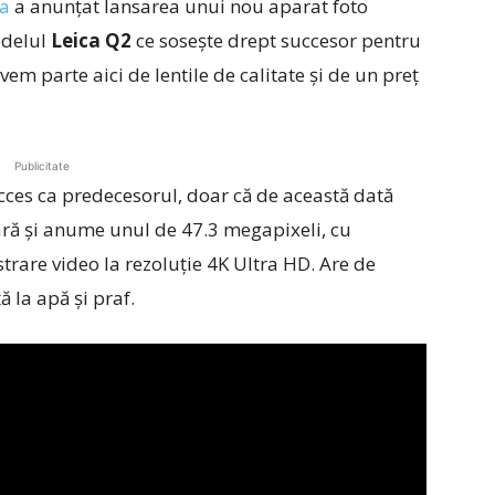
ca
a anunțat lansarea unui nou aparat foto
odelul
Leica Q2
ce sosește drept succesor pentru
m parte aici de lentile de calitate și de un preț
Publicitate
ces ca predecesorul, doar că de această dată
ară și anume unul de 47.3 megapixeli, cu
trare video la rezoluție 4K Ultra HD. Are de
ă la apă și praf.