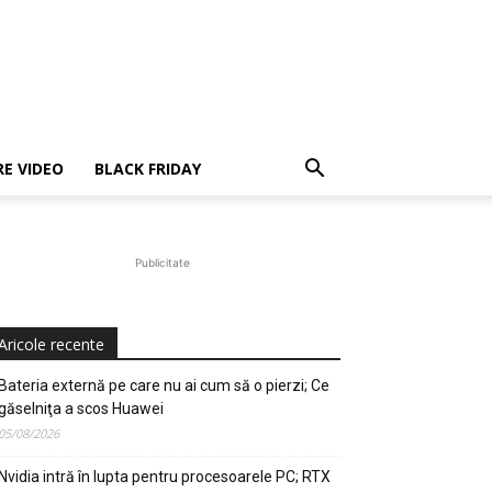
E VIDEO
BLACK FRIDAY
Publicitate
Aricole recente
Bateria externă pe care nu ai cum să o pierzi; Ce
găselniţa a scos Huawei
05/08/2026
Nvidia intră în lupta pentru procesoarele PC; RTX