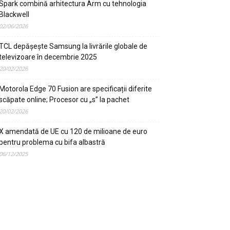
Spark combină arhitectura Arm cu tehnologia
Blackwell
02/06/2026
TCL depășește Samsung la livrările globale de
televizoare în decembrie 2025
20/02/2026
Motorola Edge 70 Fusion are specificații diferite
scăpate online; Procesor cu „s” la pachet
20/02/2026
X amendată de UE cu 120 de milioane de euro
pentru problema cu bifa albastră
06/12/2025