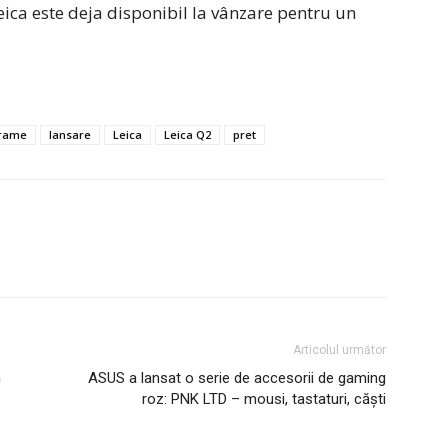
 Leica este deja disponibil la vânzare pentru un
frame
lansare
Leica
Leica Q2
pret
Articolul următor
n
ASUS a lansat o serie de accesorii de gaming
roz: PNK LTD – mousi, tastaturi, căşti