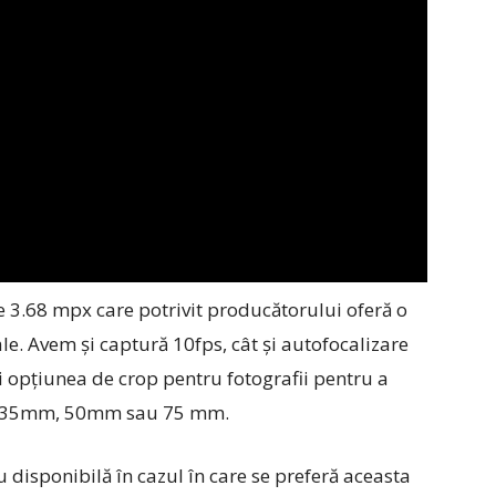
 3.68 mpx care potrivit producătorului oferă o
le. Avem și captură 10fps, cât și autofocalizare
i opțiunea de crop pentru fotografii pentru a
cum 35mm, 50mm sau 75 mm.
disponibilă în cazul în care se preferă aceasta