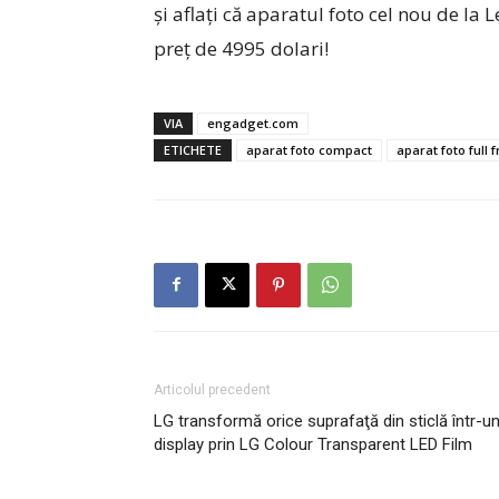
și aflați că aparatul foto cel nou de la
preț de 4995 dolari!
VIA
engadget.com
ETICHETE
aparat foto compact
aparat foto full 
Articolul precedent
LG transformă orice suprafaţă din sticlă într-u
display prin LG Colour Transparent LED Film