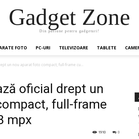
Gadget Zone
Din pasiune pentru gadgeturi!
ARATE FOTO
PC-URI
TELEVIZOARE
TABLETE
CAMER
ept un nou aparat foto compact, full-frame cu...
ză oficial drept un
compact, full-frame
.3 mpx
1910
0