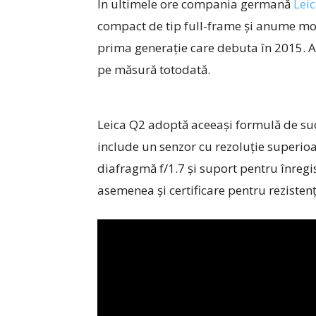
În ultimele ore compania germană
Lei
compact de tip full-frame și anume m
prima generație care debuta în 2015. Ave
pe măsură totodată.
Leica Q2 adoptă aceeași formulă de suc
include un senzor cu rezoluție superio
diafragmă f/1.7 și suport pentru înregis
asemenea și certificare pentru rezistenț