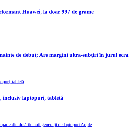
rformant Huawei, la doar 997 de grame
inte de debut; Are margini ultra-subțiri în jurul ecra
 inclusiv laptopuri, tabletă