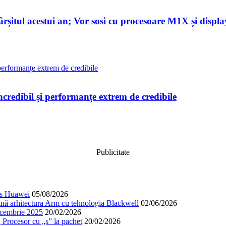
șitul acestui an; Vor sosi cu procesoare M1X și display
ibil și performanțe extrem de credibile
Publicitate
cos Huawei
05/08/2026
nă arhitectura Arm cu tehnologia Blackwell
02/06/2026
decembrie 2025
20/02/2026
; Procesor cu „s” la pachet
20/02/2026