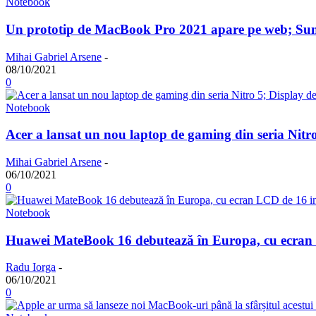
Notebook
Un prototip de MacBook Pro 2021 apare pe web; Sunt d
Mihai Gabriel Arsene
-
08/10/2021
0
Notebook
Acer a lansat un nou laptop de gaming din seria Nitr
Mihai Gabriel Arsene
-
06/10/2021
0
Notebook
Huawei MateBook 16 debutează în Europa, cu ecran 
Radu Iorga
-
06/10/2021
0