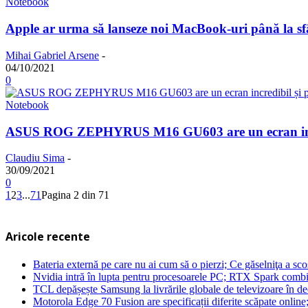
Notebook
Apple ar urma să lanseze noi MacBook-uri până la sfâr
Mihai Gabriel Arsene
-
04/10/2021
0
Notebook
ASUS ROG ZEPHYRUS M16 GU603 are un ecran incred
Claudiu Sima
-
30/09/2021
0
1
2
3
...
71
Pagina 2 din 71
Aricole recente
Bateria externă pe care nu ai cum să o pierzi; Ce găselniţa a s
Nvidia intră în lupta pentru procesoarele PC; RTX Spark combi
TCL depășește Samsung la livrările globale de televizoare în 
Motorola Edge 70 Fusion are specificații diferite scăpate online