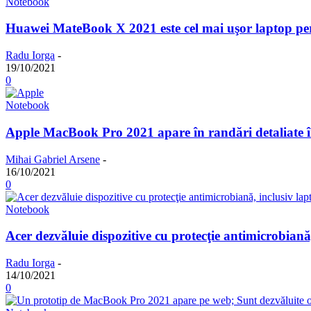
Notebook
Huawei MateBook X 2021 este cel mai uşor laptop pe
Radu Iorga
-
19/10/2021
0
Notebook
Apple MacBook Pro 2021 apare în randări detaliate îna
Mihai Gabriel Arsene
-
16/10/2021
0
Notebook
Acer dezvăluie dispozitive cu protecţie antimicrobiană,
Radu Iorga
-
14/10/2021
0