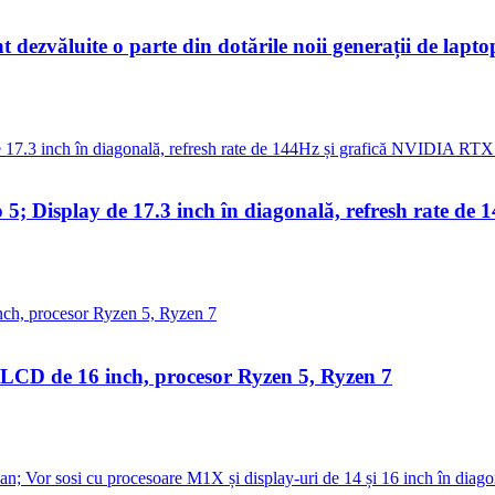
ezvăluite o parte din dotările noii generații de lapto
o 5; Display de 17.3 inch în diagonală, refresh rate d
LCD de 16 inch, procesor Ryzen 5, Ryzen 7