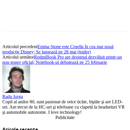
Articolul precedent
Emma Stone este Cruella în cea mai nouă
producție Disney; Se lansează pe 28 mai (trailer)
Articolul următor
RedmiBook Pro are designul dezvăluit printr-un
nou teaser oficial; Notebook-ul debutează pe 25 februarie
Radu Iorga
Copil al anilor 80, sunt pasionat de orice ticăie, bipăie şi are LED-
uri. Am trecut de la HC-uri şi telefoane cu clapetă la headseturi VR
şi automobile autonome. I love technology!
Publicitate
Aricole recente