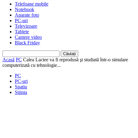
Telefoane mobile
Notebook
Aparate foto
PC-uri
Televizoare
Tablete
Camere video
Black Friday
Acasă
PC
Calea Lactee va fi reprodusă şi studiată într-o simulare
computerizată cu tehnologie...
PC
PC-uri
Spatiu
Stiinta