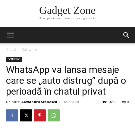
Gadget Zone
Din pasiune pentru gadgeturi!
Acasă
Software
Software
WhatsApp va lansa mesaje
care se „auto distrug” după o
perioadă în chatul privat
De către
Alexandru Stănescu
-
16/03/2020
1632
0