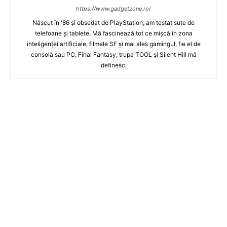
https://www.gadgetzone.ro/
Născut în '86 şi obsedat de PlayStation, am testat sute de
telefoane şi tablete. Mă fascinează tot ce mişcă în zona
inteligenţei artificiale, filmele SF şi mai ales gamingul, fie el de
consolă sau PC. Final Fantasy, trupa TOOL şi Silent Hill mă
definesc.