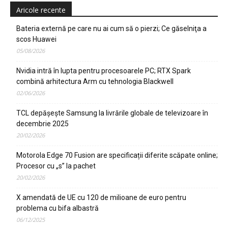
Aricole recente
Bateria externă pe care nu ai cum să o pierzi; Ce găselniţa a
scos Huawei
05/08/2026
Nvidia intră în lupta pentru procesoarele PC; RTX Spark
combină arhitectura Arm cu tehnologia Blackwell
02/06/2026
TCL depășește Samsung la livrările globale de televizoare în
decembrie 2025
20/02/2026
Motorola Edge 70 Fusion are specificații diferite scăpate online;
Procesor cu „s” la pachet
20/02/2026
X amendată de UE cu 120 de milioane de euro pentru
problema cu bifa albastră
06/12/2025