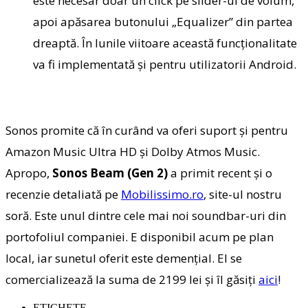
este necesar doar un click pe slider-
ul de volum,
apoi apăsarea butonului „Equalizer” din partea
dreaptă. În lunile viitoare această funcționalitate
va fi implementată și pentru utilizatorii Android.
Sonos promite că în curând va oferi suport și pentru
Amazon Music Ultra HD și Dolby Atmos Music.
Apropo,
Sonos Beam (Gen 2)
a primit recent și o
recenzie detaliată pe
Mobilissimo.ro
, site-ul nostru
soră. Este unul dintre cele mai noi soundbar-uri din
portofoliul companiei. E disponibil acum pe plan
local, iar sunetul oferit este demențial. El se
comercializează la suma de 2199 lei și îl găsiți
aici
!
ETICHETE