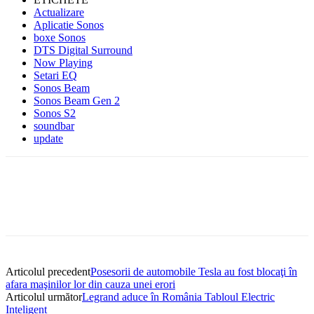
Actualizare
Aplicatie Sonos
boxe Sonos
DTS Digital Surround
Now Playing
Setari EQ
Sonos Beam
Sonos Beam Gen 2
Sonos S2
soundbar
update
Articolul precedent
Posesorii de automobile Tesla au fost blocaţi în
afara maşinilor lor din cauza unei erori
Articolul următor
Legrand aduce în România Tabloul Electric
Inteligent