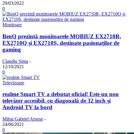
29/03/2022
0
Monitoare
BenQ prezintă monitoarele MOBIUZ EX2710R,
EX2710Q și EX2710S, destinate pasionaților de
gaming
Claudiu Sima
-
12/10/2021
0
Televizoare
realme Smart TV a debutat oficial! Este un nou
televizor accesibil, cu diagonală de 32 inch și
Android TV la bord
Mihai Gabriel Arsene
-
24/06/2021
0