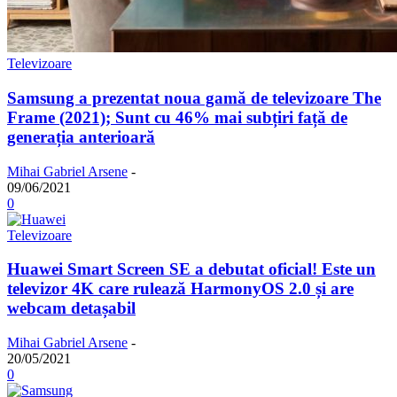
Televizoare
Samsung a prezentat noua gamă de televizoare The
Frame (2021); Sunt cu 46% mai subțiri față de
generația anterioară
Mihai Gabriel Arsene
-
09/06/2021
0
Televizoare
Huawei Smart Screen SE a debutat oficial! Este un
televizor 4K care rulează HarmonyOS 2.0 și are
webcam detașabil
Mihai Gabriel Arsene
-
20/05/2021
0