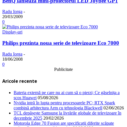
BenQ lanseaza mini-proiectorul LED Joybee GP1
Radu Iorga
-
20/03/2009
0
Display-uri
Philips prezinta noua serie de televizoare Eco 7000
Radu Iorga
-
18/06/2008
0
Publicitate
Aricole recente
Bateria externă pe care nu ai cum să o pierzi; Ce găselniţa a
scos Huawei
05/08/2026
Nvidia intră în lupta pentru procesoarele PC; RTX Spark
combină arhitectura Arm cu tehnologia Blackwell
02/06/2026
TCL depășește Samsung la livrările globale de televizoare în
decembrie 2025
20/02/2026
Motorola Edge 70 Fusion are specificații diferite scăpate