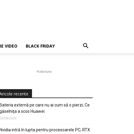
E VIDEO
BLACK FRIDAY
Publicitate
Aricole recente
Bateria externă pe care nu ai cum să o pierzi; Ce
găselniţa a scos Huawei
05/08/2026
Nvidia intră în lupta pentru procesoarele PC; RTX