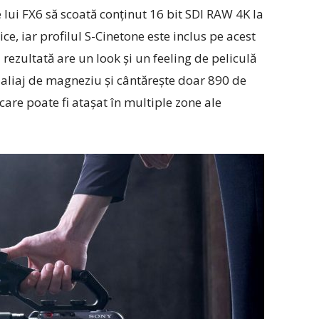
 lui FX6 să scoată conţinut 16 bit SDI RAW 4K la
ce, iar profilul S-Cinetone este inclus pe acest
rezultată are un look şi un feeling de peliculă
 aliaj de magneziu şi cântăreşte doar 890 de
care poate fi ataşat în multiple zone ale