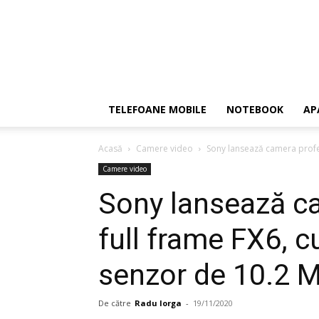
TELEFOANE MOBILE
NOTEBOOK
AP
Acasă
Camere video
Sony lansează camera profes
Camere video
Sony lansează c
full frame FX6, c
senzor de 10.2 
De către
Radu Iorga
-
19/11/2020