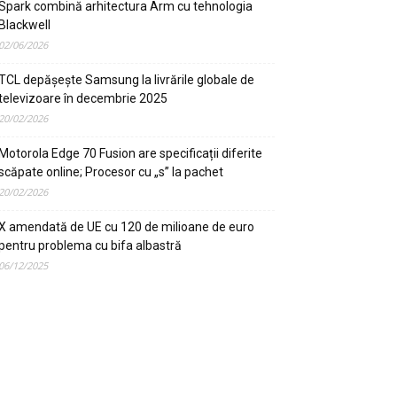
Spark combină arhitectura Arm cu tehnologia
Blackwell
02/06/2026
TCL depășește Samsung la livrările globale de
televizoare în decembrie 2025
20/02/2026
Motorola Edge 70 Fusion are specificații diferite
scăpate online; Procesor cu „s” la pachet
20/02/2026
X amendată de UE cu 120 de milioane de euro
pentru problema cu bifa albastră
06/12/2025