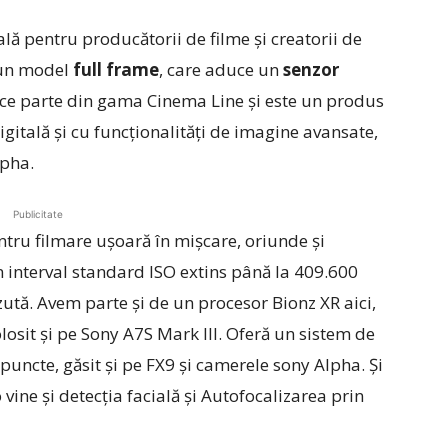
ă pentru producătorii de filme şi creatorii de
 un model
full frame
, care aduce un
senzor
ce parte din gama Cinema Line şi este un produs
gitală şi cu funcţionalităţi de imagine avansate,
lpha.
Publicitate
tru filmare uşoară în mişcare, oriunde şi
un interval standard ISO extins până la 409.600
zută. Avem parte şi de un procesor Bionz XR aici,
losit şi pe Sony A7S Mark III. Oferă un sistem de
puncte, găsit şi pe FX9 şi camerele sony Alpha. Şi
vine şi detecţia facială şi Autofocalizarea prin