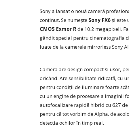
Sony a lansat o nouă cameră profesional
conţinut. Se numeşte
Sony FX6
şi este
CMOS Exmor R
de 10.2 megapixeli. Fa
gândit special pentru cinematografia di
luate de la camerele mirrorless Sony A
Camera are design compact şi uşor, pen
oricând. Are sensibilitate ridicată, cu 
pentru condiţii de iluminare foarte scă
cu un engine de procesare a imaginii fo
autofocalizare rapidă hibrid cu 627 de 
pentru că tot vorbim de Alpha, de acolo 
detecţia ochilor în timp real.