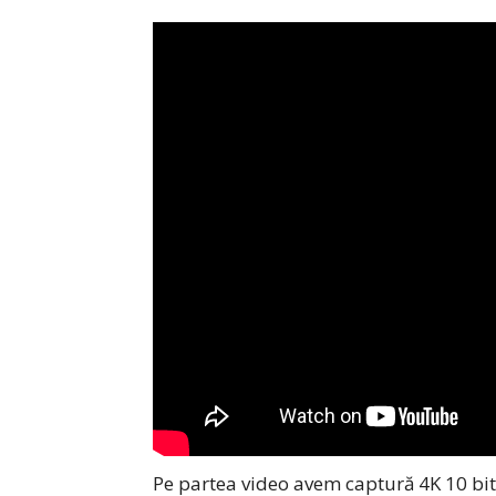
Pe partea video avem captură 4K 10 bit 4