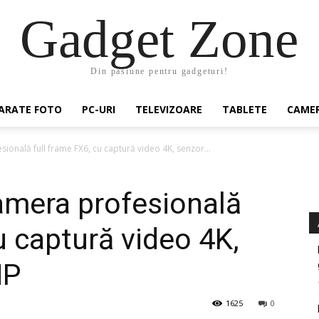
Gadget Zone
Din pasiune pentru gadgeturi!
ARATE FOTO
PC-URI
TELEVIZOARE
TABLETE
CAMER
ională full frame FX6, cu captură video 4K, senzor...
amera profesională
u captură video 4K,
MP
1625
0