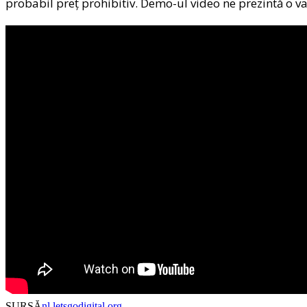
probabil preţ prohibitiv. Demo-ul video ne prezintă o 
SURSĂ
nl.letsgodigital.org