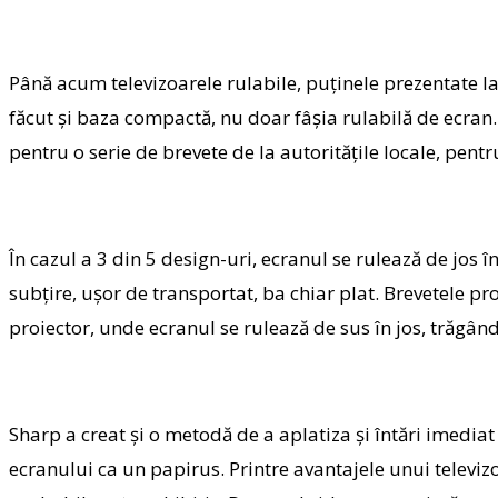
Până acum televizoarele rulabile, puţinele prezentate la
făcut şi baza compactă, nu doar fâşia rulabilă de ecran.
pentru o serie de brevete de la autorităţile locale, pentr
În cazul a 3 din 5 design-uri, ecranul se rulează de jos î
subţire, uşor de transportat, ba chiar plat. Brevetele pro
proiector, unde ecranul se rulează de sus în jos, trăgâ
Sharp a creat şi o metodă de a aplatiza şi întări imedia
ecranului ca un papirus. Printre avantajele unui televiz