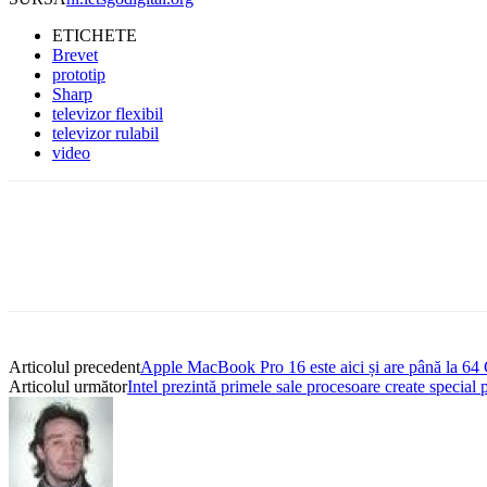
ETICHETE
Brevet
prototip
Sharp
televizor flexibil
televizor rulabil
video
Articolul precedent
Apple MacBook Pro 16 este aici și are până la 
Articolul următor
Intel prezintă primele sale procesoare create special 