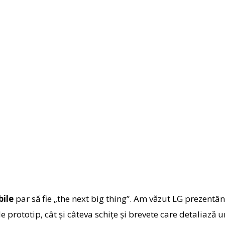
bile
par să fie „the next big thing”. Am văzut LG prezent
e prototip, cât şi câteva schiţe şi brevete care detaliază