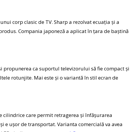
nui corp clasic de TV. Sharp a rezolvat ecuaţia şi a
t produs. Compania japoneză a aplicat în ţara de baştină
 şi propunerea ca suportul televizorului să fie compact şi
ele rotunjite. Mai este şi o variantă în stil ecran de
 cilindrice care permit retragerea şi înfăşurarea
şi e uşor de transportat. Varianta comercială va avea