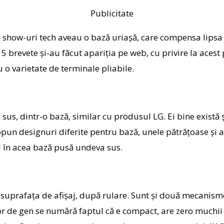
Publicitate
 show-uri tech aveau o bază uriaşă, care compensa lipsa u
 5 brevete şi-au făcut apariţia pe web, cu privire la aces
u o varietate de terminale pliabile.
n sus, dintr-o bază, similar cu produsul LG. Ei bine există
pun designuri diferite pentru bază, unele pătrăţoase şi alt
nd în acea bază pusă undeva sus.
t suprafaţa de afişaj, după rulare. Sunt şi două mecanisme
or de gen se numără faptul că e compact, are zero muchii 