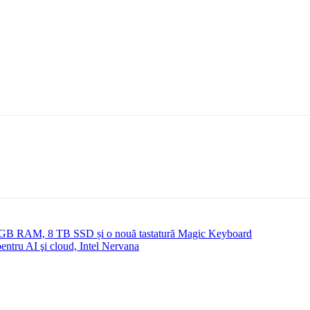
64 GB RAM, 8 TB SSD și o nouă tastatură Magic Keyboard
pentru AI şi cloud, Intel Nervana