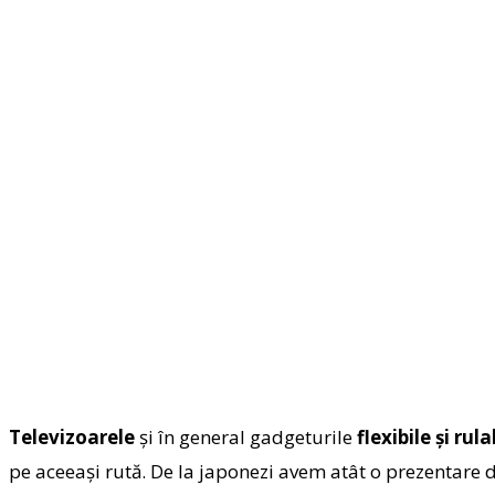
Televizoarele
şi în general gadgeturile
flexibile şi rula
pe aceeaşi rută. De la japonezi avem atât o prezentare d