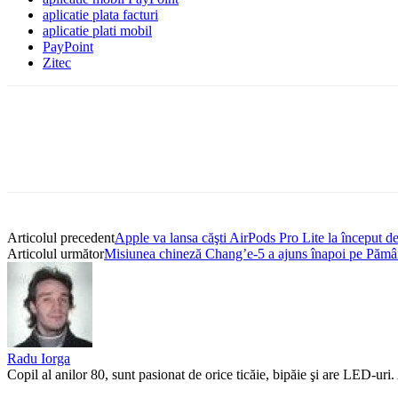
aplicatie plata facturi
aplicatie plati mobil
PayPoint
Zitec
Articolul precedent
Apple va lansa căşti AirPods Pro Lite la început de
Articolul următor
Misiunea chineză Chang’e-5 a ajuns înapoi pe Pămâ
Radu Iorga
Copil al anilor 80, sunt pasionat de orice ticăie, bipăie şi are LED-ur