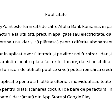
Publicitate
ayPoint este furnizată de către Alpha Bank România, în pa
acturile la utilităţi, precum apa, gaze sau electricitate, da
ente sau nu, dar şi să plătească pentru diferite abonamente
 în aplicaţie vor fi introduşi pe viitor noi furnizori, dar şi
reamintire pentru plata facturilor lunare, dar şi posibilit
 furnizori de utilităţi publice şi veţi putea reîncărca cre
aplicaţie pentru a fi plătite ulterior, individual sau toate
e pentru plată: scanarea codului de bare de pe factură, in
poate fi descărcată din App Store şi Google Play.