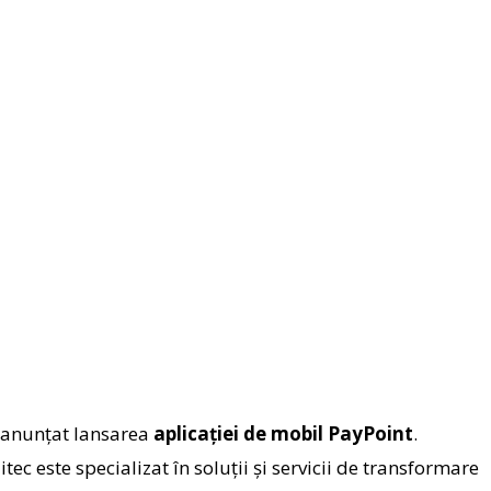
a anunţat lansarea
aplicaţiei de mobil PayPoint
.
tec este specializat în soluţii şi servicii de transformare