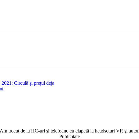
 2021; Circulă şi preţul deja
nt
i. Am trecut de la HC-uri şi telefoane cu clapetă la headseturi VR şi au
Publicitate