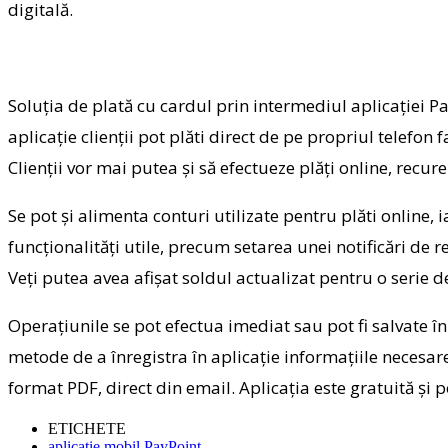
digitală.
Soluţia de plată cu cardul prin intermediul aplicaţiei P
aplicaţie clienţii pot plăti direct de pe propriul telefon f
Clienţii vor mai putea şi să efectueze plăţi online, recur
Se pot şi alimenta conturi utilizate pentru plăti online, iar
funcţionalităţi utile, precum setarea unei notificări de 
Veţi putea avea afişat soldul actualizat pentru o serie de
Operaţiunile se pot efectua imediat sau pot fi salvate în 
metode de a înregistra în aplicaţie informaţiile necesar
format PDF, direct din email. Aplicaţia este gratuită şi 
ETICHETE
aplicatie mobil PayPoint