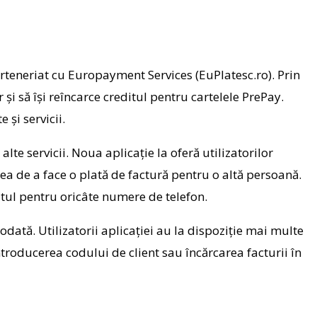
rteneriat cu Europayment Services (EuPlatesc.ro). Prin
r şi să îşi reîncarce creditul pentru cartelele PrePay.
 şi servicii.
 alte servicii. Noua aplicaţie la oferă utilizatorilor
atea de a face o plată de factură pentru o altă persoană.
ditul pentru oricâte numere de telefon.
 odată. Utilizatorii aplicaţiei au la dispoziţie mai multe
troducerea codului de client sau încărcarea facturii în