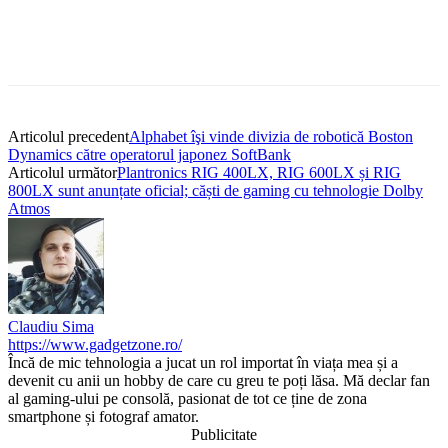
Articolul precedent
Alphabet îşi vinde divizia de robotică Boston
Dynamics către operatorul japonez SoftBank
Articolul următor
Plantronics RIG 400LX, RIG 600LX și RIG
800LX sunt anunțate oficial; căști de gaming cu tehnologie Dolby
Atmos
Claudiu Sima
https://www.gadgetzone.ro/
Încă de mic tehnologia a jucat un rol importat în viața mea și a
devenit cu anii un hobby de care cu greu te poți lăsa. Mă declar fan
al gaming-ului pe consolă, pasionat de tot ce ține de zona
smartphone și fotograf amator.
Publicitate