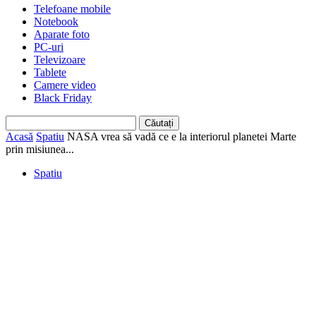
Telefoane mobile
Notebook
Aparate foto
PC-uri
Televizoare
Tablete
Camere video
Black Friday
Acasă
Spatiu
NASA vrea să vadă ce e la interiorul planetei Marte
prin misiunea...
Spatiu