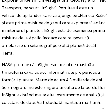
Exploration/Seismic Investigations, Geodesy and Heat
Transport, pe scurt „InSight”. Rezultatul este un
vehicul de tip lander, care va ajunge pe „Planeta Roşie”
şi este prima misiune de genul care explorează adânc
în interiorul planetei. InSight este de asemenea prima
misiune de la Apollo încoace care reuşeşte să
amplaseze un seismograf pe o altă planetă decât
Terra.
NASA promite că InSight este un soi de maşină a
timpului şi că va aduce informaţii despre perioada
formării planetei Marte de acum 4.5 miliarde de ani.
Seismograful nu este singura unealtă de la bordul lui
InSight, existând multe alte instrumente de analiză şi
colectare de date. Va fi studiată mantaua marţiană,