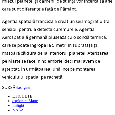
miezul planetei şi oamenii de ştiinţă vor încerca să afle
care sunt diferenţele faţă de Pământ.
Agenţia spaţială franceză a creat un seismograf ultra
sensibil pentru a detecta curemurele. Agenţia
Aerospaţială germană plusează cu o sondă termică,
care se poate îngropa la 5 metri în suprafaţă şi
măsoară căldura de la interiorul planetei. Aterizarea
pe Marte se face în noiembrie, deci mai avem de
aşteptat. În următoarea lună începe montarea
vehiculului spaţial pe rachetă.
SURSĂ
slashgear
ETICHETE
explorare Marte
InSight
NASA