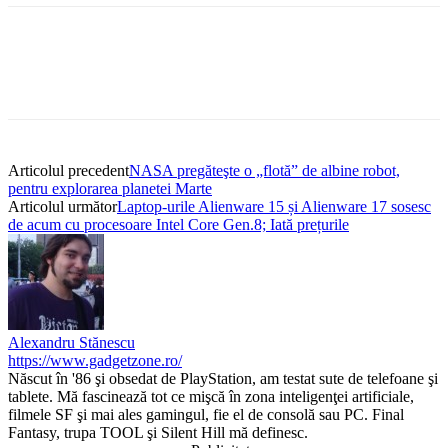
Articolul precedent
NASA pregăteşte o „flotă” de albine robot,
pentru explorarea planetei Marte
Articolul următor
Laptop-urile Alienware 15 și Alienware 17 sosesc
de acum cu procesoare Intel Core Gen.8; Iată prețurile
Alexandru Stănescu
https://www.gadgetzone.ro/
Născut în '86 şi obsedat de PlayStation, am testat sute de telefoane şi
tablete. Mă fascinează tot ce mişcă în zona inteligenţei artificiale,
filmele SF şi mai ales gamingul, fie el de consolă sau PC. Final
Fantasy, trupa TOOL şi Silent Hill mă definesc.