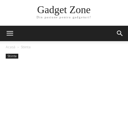
Gadget Zone
Din pasiune pentru gadgeturi!
Acasă
Stiinta
Stiinta