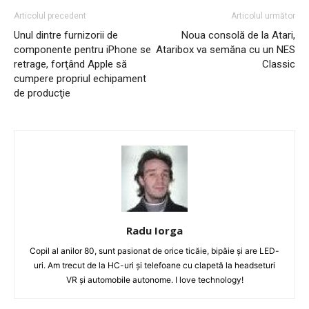
Articolul precedent
Articolul următor
Unul dintre furnizorii de
Noua consolă de la Atari,
componente pentru iPhone se
Ataribox va semăna cu un NES
retrage, forţând Apple să
Classic
cumpere propriul echipament
de producţie
Radu Iorga
Copil al anilor 80, sunt pasionat de orice ticăie, bipăie şi are LED-
uri. Am trecut de la HC-uri şi telefoane cu clapetă la headseturi
VR şi automobile autonome. I love technology!