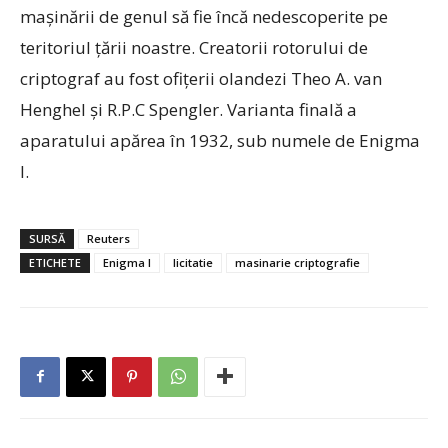
maşinării de genul să fie încă nedescoperite pe
teritoriul ţării noastre. Creatorii rotorului de
criptograf au fost ofiţerii olandezi Theo A. van
Henghel şi R.P.C Spengler. Varianta finală a
aparatului apărea în 1932, sub numele de Enigma
I.
SURSĂ
Reuters
ETICHETE
Enigma I
licitatie
masinarie criptografie