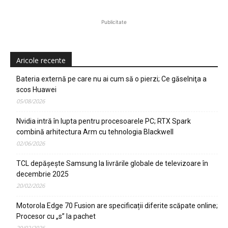
Publicitate
Aricole recente
Bateria externă pe care nu ai cum să o pierzi; Ce găselniţa a
scos Huawei
05/08/2026
Nvidia intră în lupta pentru procesoarele PC; RTX Spark
combină arhitectura Arm cu tehnologia Blackwell
02/06/2026
TCL depășește Samsung la livrările globale de televizoare în
decembrie 2025
20/02/2026
Motorola Edge 70 Fusion are specificații diferite scăpate online;
Procesor cu „s” la pachet
20/02/2026