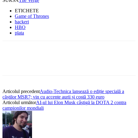
SURSĂ
The Verge
ETICHETE
Game of Thrones
hackeri
HBO
plata
Articolul precedent
Audio-Technica lansează o ediție specială a
căștilor MSR7; vin cu accente aurii și costă 330 euro
Articolul următor
AI-ul lui Elon Musk câştigă la DOTA 2 contra
campionilor mondiali