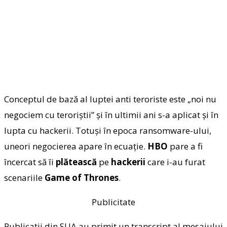
Conceptul de bază al luptei anti teroriste este „noi nu
negociem cu teroriştii” şi în ultimii ani s-a aplicat şi în
lupta cu hackerii. Totuşi în epoca ransomware-ului,
uneori negocierea apare în ecuaţie.
HBO
pare a fi
încercat să îi
plătească
pe
hackerii
care i-au furat
scenariile
Game of Thrones
.
Publicitate
Publicaţii din SUA au primit un transcript al mesajului