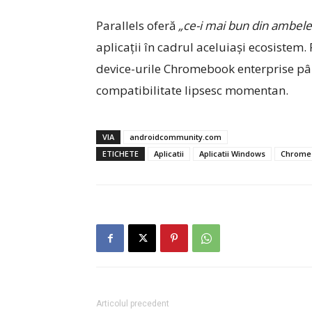
Parallels oferă
„ce-i mai bun din ambele
aplicații în cadrul aceluiași ecosistem. 
device-urile Chromebook enterprise până
compatibilitate lipsesc momentan.
VIA
androidcommunity.com
ETICHETE
Aplicatii
Aplicatii Windows
Chrome
Articolul precedent