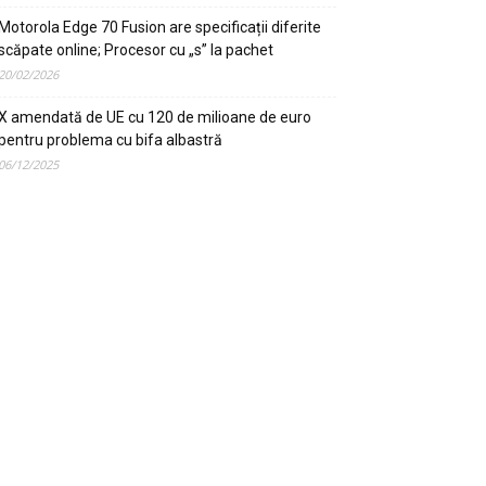
Motorola Edge 70 Fusion are specificații diferite
scăpate online; Procesor cu „s” la pachet
20/02/2026
X amendată de UE cu 120 de milioane de euro
pentru problema cu bifa albastră
06/12/2025