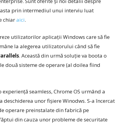
erprise. Sunt oferite și noi detalii despre
 asta prin intermediul unui interviu luat
e chiar
aici
.
reze utilizatorilor aplicații Windows care să fie
mâne la alegerea utilizatorului când să fie
arallels
. Această din urmă soluție va boota o
e două sisteme de operare (al doilea fiind
vra o experiență seamless, Chrome OS urmând a
s la deschiderea unor fișiere Winodws. S-a încercat
de operare preinstalate din fabrică pe
făptui din cauza unor probleme de securitate