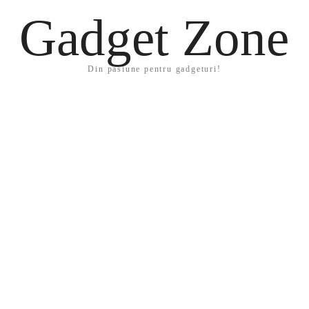
Gadget Zone
Din pasiune pentru gadgeturi!