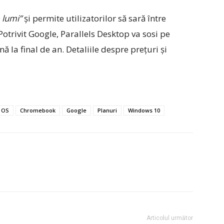
 lumi”
și permite utilizatorilor să sară între
Potrivit Google, Parallels Desktop va sosi pe
 la final de an. Detaliile despre prețuri și
 OS
Chromebook
Google
Planuri
Windows 10
Articolul următor