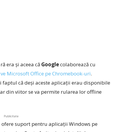
ară era și aceea că
Google
colaborează cu
tive Microsoft Office pe Chromebook-uri
.
faptul că deși aceste aplicații erau disponibile
r din viitor se va permite rularea lor offline
Publicitate
ă ofere suport pentru aplicații Windows pe