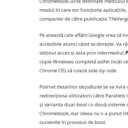
Chromebook-urile destinate mediului ent
modul în care vor funcționa aplicațiile,
companiei de către publicația TheVerg
Pe această cale aflăm Google vrea să liv
accesibile atunci când se dorește. Va ră
obținut acces și asta prin intermediul
P
copie Windows completă astfel încât cel
Chrome OS) să ruleze side-by-side.
Potrivit detaliilor dezvăluite se va li
redirecționa utilizatorii către Parallel
și varianta dual-boot cu două sisteme 
Chromebook, dar ideea nu s-a putut în
survenite în procesul de boot.