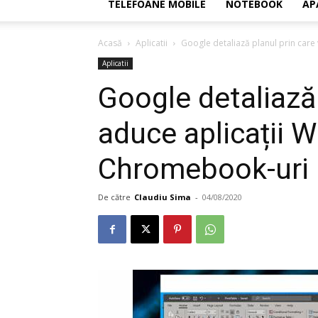
TELEFOANE MOBILE
NOTEBOOK
AP
Acasă
Aplicatii
Google detaliază planul prin car
Aplicatii
Google detaliază 
aduce aplicații 
Chromebook-uri
De către
Claudiu Sima
-
04/08/2020