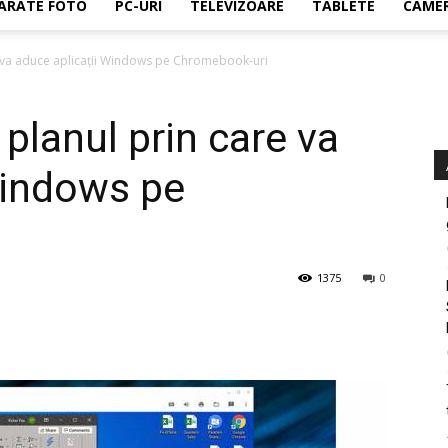
ARATE FOTO
PC-URI
TELEVIZOARE
TABLETE
CAMER
e va aduce aplicații Windows pe Chromebook-uri
planul prin care va
Windows pe
1375
0