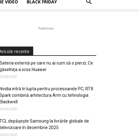
E VIDEO
BLACK FRIDAY
Publicitate
Aricole recente
Bateria externă pe care nu ai cum să o pierzi; Ce
găselniţa a scos Huawei
05/08/2026
Nvidia intră în lupta pentru procesoarele PC; RTX
Spark combină arhitectura Arm cu tehnologia
Blackwell
02/06/2026
TCL depășește Samsung la livrările globale de
televizoare în decembrie 2025
20/02/2026