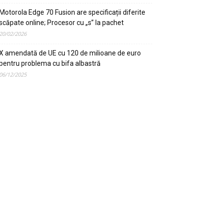
Motorola Edge 70 Fusion are specificații diferite
scăpate online; Procesor cu „s” la pachet
20/02/2026
X amendată de UE cu 120 de milioane de euro
pentru problema cu bifa albastră
06/12/2025