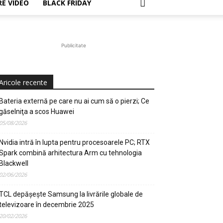
E VIDEO
BLACK FRIDAY
Publicitate
Aricole recente
Bateria externă pe care nu ai cum să o pierzi; Ce
găselniţa a scos Huawei
05/08/2026
Nvidia intră în lupta pentru procesoarele PC; RTX
Spark combină arhitectura Arm cu tehnologia
Blackwell
02/06/2026
TCL depășește Samsung la livrările globale de
televizoare în decembrie 2025
20/02/2026