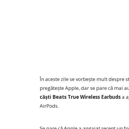
În aceste zile se vorbeşte mult despre s
pregăteşte Apple, dar se pare că mai au
căşti Beats True Wireless Earbuds
a a
AirPods.
Se pare că Apple a angajat recent un fo