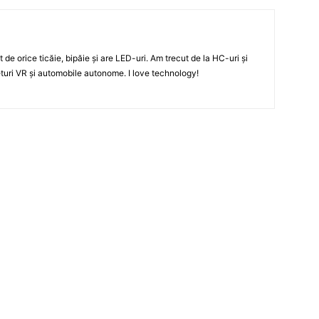
t de orice ticăie, bipăie şi are LED-uri. Am trecut de la HC-uri şi
turi VR şi automobile autonome. I love technology!