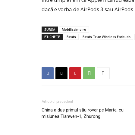
dacă e vorba de AirPods 3 sau AirPods 
SURSĂ
Mobilissimo.ro
ETICHETE
Beats
Beats True Wireless Earbuds
Articolul precedent
China a dus primul său rover pe Marte, cu
misiunea Tianwen-1, Zhurong