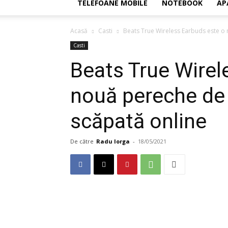
TELEFOANE MOBILE
NOTEBOOK
AP
Acasă
Casti
Beats True Wireless Earbuds este o 
Casti
Beats True Wirel
nouă pereche de 
scăpată online
De către
Radu Iorga
-
18/05/2021