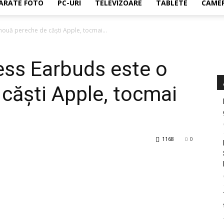
ARATE FOTO
PC-URI
TELEVIZOARE
TABLETE
CAMER
nouă pereche de căşti Apple, tocmai...
ess Earbuds este o
căşti Apple, tocmai
1168
0