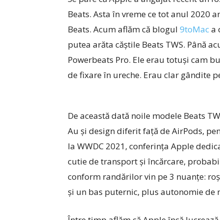
Beats. Asta în vreme ce tot anul 2020 a
Beats. Acum aflăm că blogul
9toMac
a 
putea arăta căştile Beats TWS. Până a
Powerbeats Pro. Ele erau totuşi cam bu
de fixare în ureche. Erau clar gândite p
De această dată noile modele Beats TWS
Au şi design diferit faţă de AirPods, pe
la WWDC 2021, conferinţa Apple dedicată
cutie de transport şi încărcare, probabi
conform randărilor vin pe 3 nuanţe: roşu
şi un bas puternic, plus autonomie de 
Între timp aflăm că Apple încă lucrează