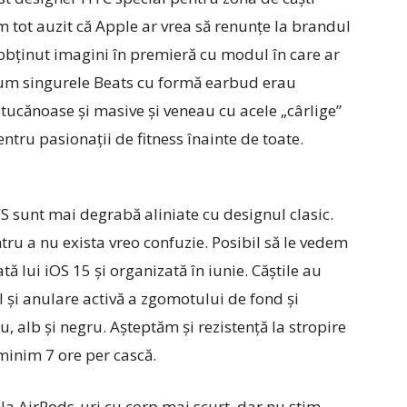
m tot auzit că Apple ar vrea să renunţe la brandul
obţinut imagini în premieră cu modul în care ar
cum singurele Beats cu formă earbud erau
tucănoase şi masive şi veneau cu acele „cârlige”
entru pasionaţii de fitness înainte de toate.
 sunt mai degrabă aliniate cu designul clasic.
ntru a nu exista vreo confuzie. Posibil să le vedem
 lui iOS 15 şi organizată în iunie. Căştile au
l şi anulare activă a zgomotului de fond şi
, alb şi negru. Aşteptăm şi rezistenţă la stropire
minim 7 ore per cască.
 la AirPods-uri cu corp mai scurt, dar nu ştim