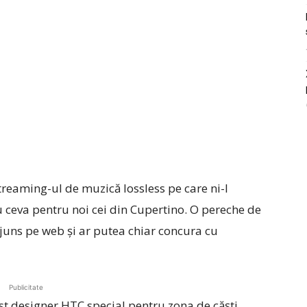
treaming-ul de muzică lossless pe care ni-l
 ceva pentru noi cei din Cupertino. O pereche de
juns pe web şi ar putea chiar concura cu
Publicitate
st designer HTC special pentru zona de căşti