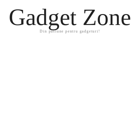
Gadget Zone
Din pasiune pentru gadgeturi!