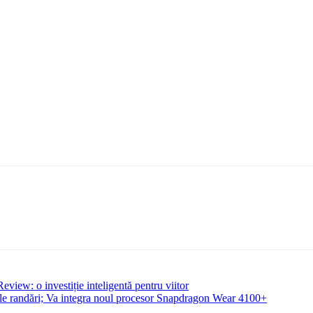
w: o investiție inteligentă pentru viitor
mele randări; Va integra noul procesor Snapdragon Wear 4100+