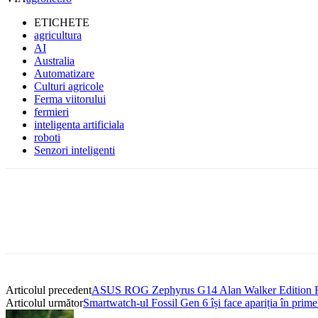
ETICHETE
agricultura
AI
Australia
Automatizare
Culturi agricole
Ferma viitorului
fermieri
inteligenta artificiala
roboti
Senzori inteligenti
Articolul precedent
ASUS ROG Zephyrus G14 Alan Walker Edition Revie
Articolul următor
Smartwatch-ul Fossil Gen 6 își face apariția în pri