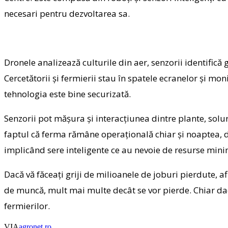
necesari pentru dezvoltarea sa.
Dronele analizează culturile din aer, senzorii identifică 
Cercetătorii și fermierii stau în spatele ecranelor și mon
tehnologia este bine securizată.
Senzorii pot mășura și interacțiunea dintre plante, soluri
faptul că ferma rămâne operațională chiar și noaptea, du
implicând sere inteligente ce au nevoie de resurse minim
Dacă vă făceați griji de milioanele de joburi pierdute, 
de muncă, mult mai multe decât se vor pierde. Chiar da
fermierilor.
VIA
agronet.ro