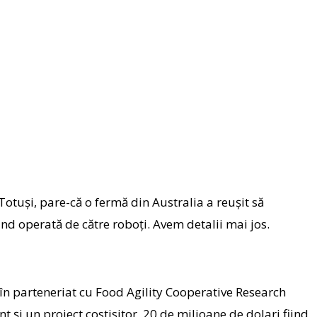
 Totuși, pare-că o fermă din Australia a reușit să
nd operată de către roboți. Avem detalii mai jos.
în parteneriat cu Food Agility Cooperative Research
 și un proiect costisitor, 20 de milioane de dolari fiind