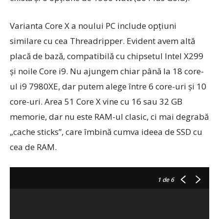
Varianta Core X a noului PC include opţiuni
similare cu cea Threadripper. Evident avem altă
placă de bază, compatibilă cu chipsetul Intel X299
şi noile Core i9. Nu ajungem chiar până la 18 core-
ul i9 7980XE, dar putem alege între 6 core-uri şi 10
core-uri. Area 51 Core X vine cu 16 sau 32 GB
memorie, dar nu este RAM-ul clasic, ci mai degrabă
„cache sticks”, care îmbină cumva ideea de SSD cu
cea de RAM.
1
de 6