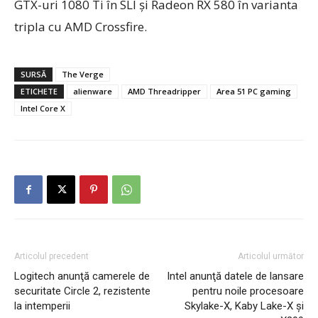
GTX-uri 1080 Ti în SLI şi Radeon RX 580 în varianta
tripla cu AMD Crossfire.
SURSĂ
The Verge
ETICHETE
alienware
AMD Threadripper
Area 51 PC gaming
Intel Core X
Articolul precedent
Articolul următor
Logitech anunţă camerele de
Intel anunţă datele de lansare
securitate Circle 2, rezistente
pentru noile procesoare
la intemperii
Skylake-X, Kaby Lake-X şi