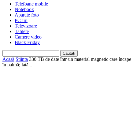
Telefoane mobile
Notebook
Aparate foto
PC-uri
Televizoare
Tablete
Camere video
Black Friday
Acasă
Stiinta
330 TB de date într-un material magnetic care încape
în palmă; Iată...