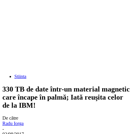
Stiinta
330 TB de date într-un material magnetic
care încape în palmă; Iată reuşita celor
de la IBM!
De către
Radu Iorga
-