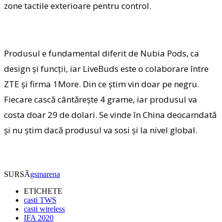
zone tactile exterioare pentru control.
Produsul e fundamental diferit de Nubia Pods, ca
design şi funcţii, iar LiveBuds este o colaborare între
ZTE şi firma 1More. Din ce ştim vin doar pe negru.
Fiecare cască cântăreşte 4 grame, iar produsul va
costa doar 29 de dolari. Se vinde în China deocamdată
şi nu ştim dacă produsul va sosi şi la nivel global.
SURSĂ
gsmarena
ETICHETE
casti TWS
casti wireless
IFA 2020