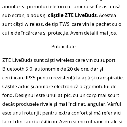
anunţarea primului telefon cu camera selfie ascunsă
sub ecran, a adus şi
căştile
ZTE LiveBuds
. Acestea
sunt căşti wireless, de tip TWS, care vin la pachet cu o
cutie de încărcare şi protecţie. Avem detalii mai jos.
Publicitate
ZTE LiveBuds sunt căşti wireless care vin cu suport
Bluetooth 5.0, autonomie de 20 de ore, dar şi
certificare IPX5 pentru rezistenţă la apă şi transpiraţie.
Căştile aduc şi anulare electronică a zgomotului de
fond. Designul este unul atipic, cu un corp mai scurt
decât produsele rivale şi mai înclinat, angular. Vârful
este unul rotunjit pentru extra confort şi mă refer aici
la cel din cauciuc/silicon. Avem şi microfoane duale şi