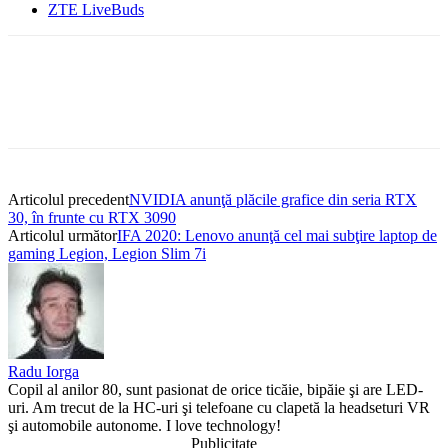
ZTE LiveBuds
Articolul precedent
NVIDIA anunţă plăcile grafice din seria RTX
30, în frunte cu RTX 3090
Articolul următor
IFA 2020: Lenovo anunţă cel mai subţire laptop de
gaming Legion, Legion Slim 7i
Radu Iorga
Copil al anilor 80, sunt pasionat de orice ticăie, bipăie şi are LED-
uri. Am trecut de la HC-uri şi telefoane cu clapetă la headseturi VR
şi automobile autonome. I love technology!
Publicitate