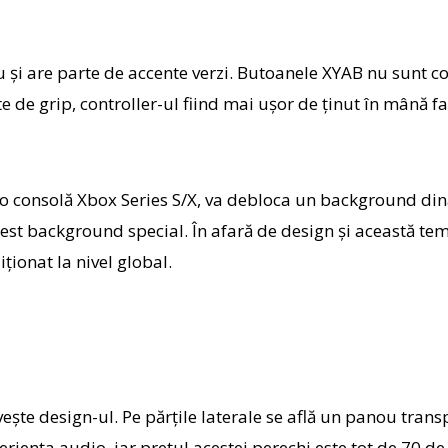
u și are parte de accente verzi. Butoanele XYAB nu sunt c
e de grip, controller-ul fiind mai ușor de ținut în mână f
 consolă Xbox Series S/X, va debloca un background dinami
cest background special. În afară de design și această tem
iționat la nivel global.
ște design-ul. Pe părțile laterale se află un panou transpa
eriența audio, iar prețul acestei perechi este tot de 70 de 