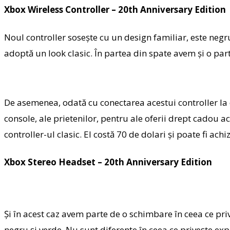
Xbox Wireless Controller – 20th Anniversary Edition
Noul controller sosește cu un design familiar, este negr
adoptă un look clasic. În partea din spate avem și o part
De asemenea, odată cu conectarea acestui controller la o
console, ale prietenilor, pentru ale oferii drept cadou a
controller-ul clasic. El costă 70 de dolari și poate fi achiz
Xbox Stereo Headset – 20th Anniversary Edition
Și în acest caz avem parte de o schimbare în ceea ce prive
negru și verde. Nu sunt diferențe în ceea ce privește exp