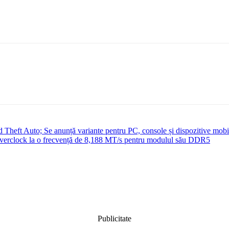
d Theft Auto; Se anunță variante pentru PC, console și dispozitive mobi
verclock la o frecvență de 8,188 MT/s pentru modulul său DDR5
Publicitate