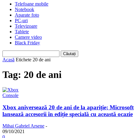
Telefoane mobile
Notebook
Aparate foto
PC-uri
Televizoare
Tablete
Camere video
Black Friday
Acasă
Etichete
20 de ani
Tag: 20 de ani
Console
Xbox aniversează 20 de ani de la apariție; Microsoft
lansează accesorii în ediție specială cu această ocazie
Mihai Gabriel Arsene
-
09/10/2021
0