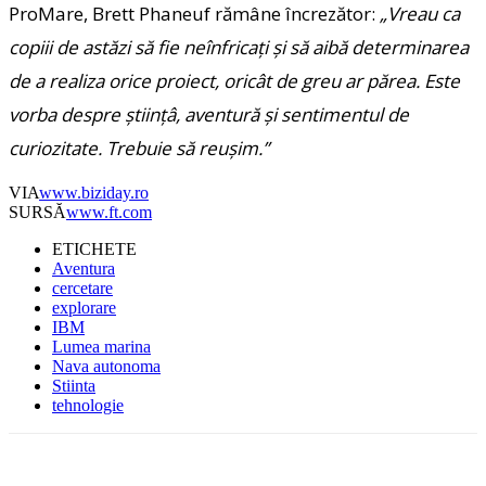
ProMare, Brett Phaneuf rămâne încrezător:
„Vreau ca
copiii de astăzi să fie neînfricați și să aibă determinarea
de a realiza orice proiect, oricât de greu ar părea. Este
vorba despre științâ, aventură și sentimentul de
curiozitate. Trebuie să reușim.”
VIA
www.biziday.ro
SURSĂ
www.ft.com
ETICHETE
Aventura
cercetare
explorare
IBM
Lumea marina
Nava autonoma
Stiinta
tehnologie