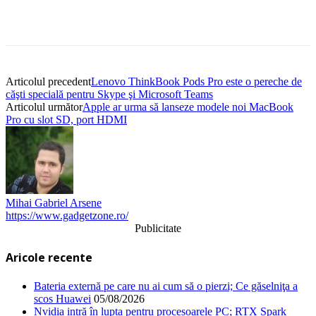
Articolul precedent
Lenovo ThinkBook Pods Pro este o pereche de
căşti specială pentru Skype şi Microsoft Teams
Articolul următor
Apple ar urma să lanseze modele noi MacBook
Pro cu slot SD, port HDMI
Mihai Gabriel Arsene
https://www.gadgetzone.ro/
Publicitate
Aricole recente
Bateria externă pe care nu ai cum să o pierzi; Ce găselniţa a
scos Huawei
05/08/2026
Nvidia intră în lupta pentru procesoarele PC; RTX Spark