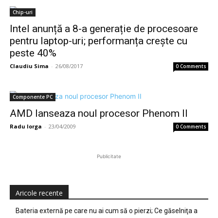
Chip-uri
Intel anunță a 8-a generație de procesoare
pentru laptop-uri; performanța crește cu
peste 40%
Claudiu Sima
-
26/08/2017
0 Comments
Componente PC
AMD lanseaza noul procesor Phenom II
Radu Iorga
-
23/04/2009
0 Comments
Publicitate
Aricole recente
Bateria externă pe care nu ai cum să o pierzi; Ce găselniţa a