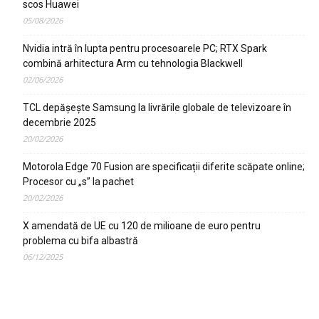
scos Huawei
05/08/2026
Nvidia intră în lupta pentru procesoarele PC; RTX Spark
combină arhitectura Arm cu tehnologia Blackwell
02/06/2026
TCL depășește Samsung la livrările globale de televizoare în
decembrie 2025
20/02/2026
Motorola Edge 70 Fusion are specificații diferite scăpate online;
Procesor cu „s” la pachet
20/02/2026
X amendată de UE cu 120 de milioane de euro pentru
problema cu bifa albastră
06/12/2025