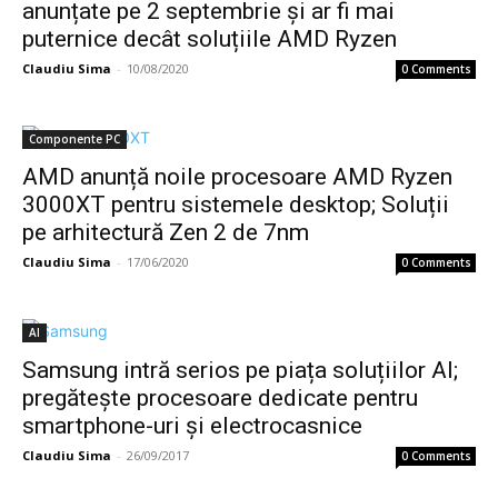
anunțate pe 2 septembrie și ar fi mai
puternice decât soluțiile AMD Ryzen
Claudiu Sima
-
10/08/2020
0 Comments
Componente PC
AMD anunță noile procesoare AMD Ryzen
3000XT pentru sistemele desktop; Soluții
pe arhitectură Zen 2 de 7nm
Claudiu Sima
-
17/06/2020
0 Comments
AI
Samsung intră serios pe piața soluțiilor AI;
pregătește procesoare dedicate pentru
smartphone-uri și electrocasnice
Claudiu Sima
-
26/09/2017
0 Comments