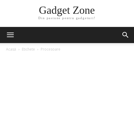
Gadget Zone
Din pasiune pentru gadgeturi!
Acasă
Etichete
Procesoare