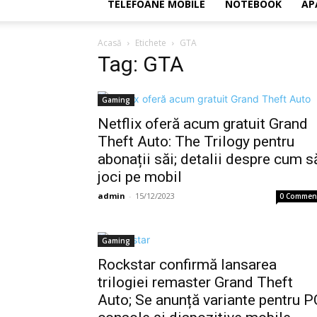
TELEFOANE MOBILE
NOTEBOOK
AP
Acasă
Etichete
GTA
Tag: GTA
Gaming
Netflix oferă acum gratuit Grand
Theft Auto: The Trilogy pentru
abonații săi; detalii despre cum s
joci pe mobil
admin
-
15/12/2023
0 Commen
Gaming
Rockstar confirmă lansarea
trilogiei remaster Grand Theft
Auto; Se anunță variante pentru P