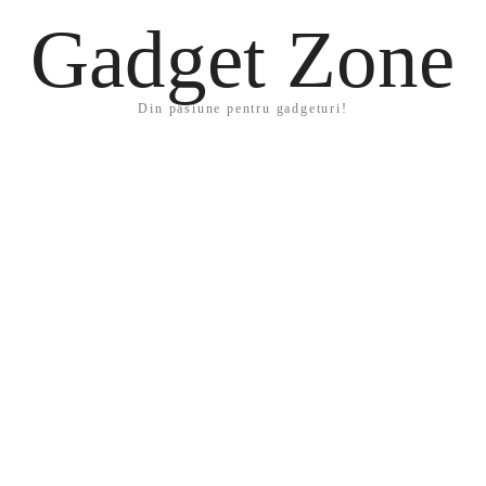
Gadget Zone
Din pasiune pentru gadgeturi!