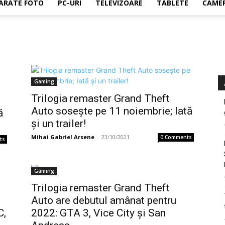
ARATE FOTO
PC-URI
TELEVIZOARE
TABLETE
CAMER
Gaming
Trilogia remaster Grand Theft
Auto sosește pe 11 noiembrie; Iată
ă
și un trailer!
Mihai Gabriel Arsene
-
23/10/2021
0 Comments
ts
Gaming
Trilogia remaster Grand Theft
Auto are debutul amânat pentru
C,
2022: GTA 3, Vice City și San