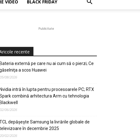
E VIDEO
BLACK FRIDAY
Publicitate
Aricole recente
Bateria externă pe care nu ai cum să o pierzi; Ce
găselniţa a scos Huawei
05/08/2026
Nvidia intră în lupta pentru procesoarele PC; RTX
Spark combină arhitectura Arm cu tehnologia
Blackwell
02/06/2026
TCL depășește Samsung la livrările globale de
televizoare în decembrie 2025
20/02/2026