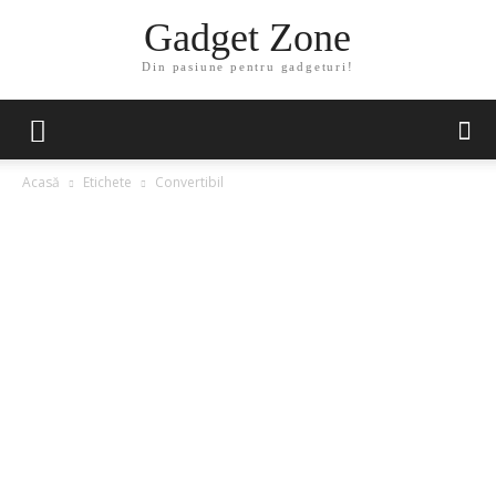
Gadget Zone
Din pasiune pentru gadgeturi!
Acasă
Etichete
Convertibil