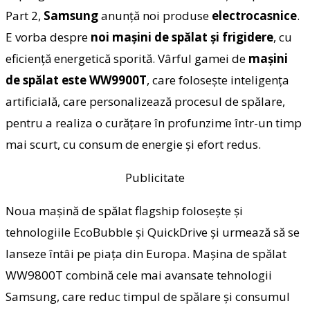
Part 2,
Samsung
anunţă noi produse
electrocasnice
.
E vorba despre
noi maşini de spălat şi frigidere
, cu
eficienţă energetică sporită. Vârful gamei de
maşini
de spălat este WW9900T
, care foloseşte inteligenţa
artificială, care personalizează procesul de spălare,
pentru a realiza o curăţare în profunzime într-un timp
mai scurt, cu consum de energie şi efort redus.
Publicitate
Noua maşină de spălat flagship foloseşte şi
tehnologiile EcoBubble şi QuickDrive şi urmează să se
lanseze întâi pe piaţa din Europa. Maşina de spălat
WW9800T combină cele mai avansate tehnologii
Samsung, care reduc timpul de spălare şi consumul