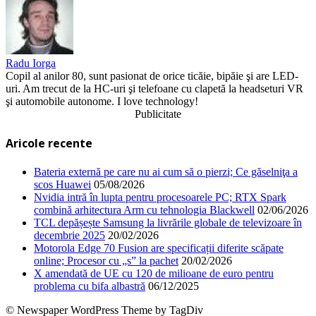
Radu Iorga
Copil al anilor 80, sunt pasionat de orice ticăie, bipăie şi are LED-
uri. Am trecut de la HC-uri şi telefoane cu clapetă la headseturi VR
şi automobile autonome. I love technology!
Publicitate
Aricole recente
Bateria externă pe care nu ai cum să o pierzi; Ce găselniţa a
scos Huawei
05/08/2026
Nvidia intră în lupta pentru procesoarele PC; RTX Spark
combină arhitectura Arm cu tehnologia Blackwell
02/06/2026
TCL depășește Samsung la livrările globale de televizoare în
decembrie 2025
20/02/2026
Motorola Edge 70 Fusion are specificații diferite scăpate
online; Procesor cu „s” la pachet
20/02/2026
X amendată de UE cu 120 de milioane de euro pentru
problema cu bifa albastră
06/12/2025
© Newspaper WordPress Theme by TagDiv