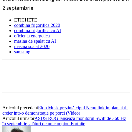
2 septembrie.
ETICHETE
combina frigorifica 2020
combina frigorifica cu AI
eficienta energetica
masina de spalat cu AI
masina spalat 2020
samsung
Articolul precedent
Elon Musk prezintă cipul Neuralink implantat în
creier într-o demonstraţie pe porci (Video)
Articolul următor
ASUS ROG lansează monitorul Swift de 360 Hz
în septembrie, alături de un campion Fortnite