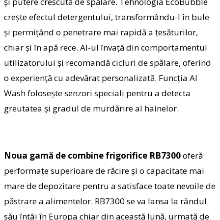
şi putere crescută de spălare. Tehnologia EcoBubble
creşte efectul detergentului, transformându-l în bule
şi permiţând o penetrare mai rapidă a ţesăturilor,
chiar şi în apă rece. AI-ul învaţă din comportamentul
utilizatorului şi recomandă cicluri de spălare, oferind
o experienţă cu adevărat personalizată. Funcţia AI
Wash foloseşte senzori speciali pentru a detecta
greutatea şi gradul de murdărire al hainelor.
Noua gamă de combine frigorifice RB7300
oferă
performaţe superioare de răcire şi o capacitate mai
mare de depozitare pentru a satisface toate nevoile de
păstrare a alimentelor. RB7300 se va lansa la rândul
său întâi în Europa chiar din această lună, urmată de