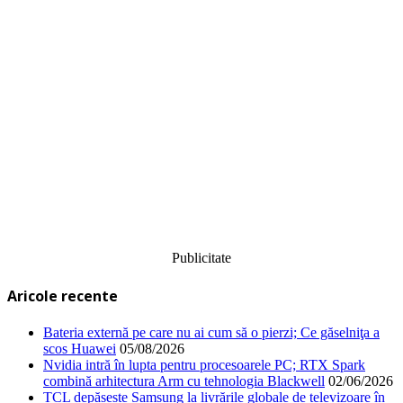
Publicitate
Aricole recente
Bateria externă pe care nu ai cum să o pierzi; Ce găselniţa a
scos Huawei
05/08/2026
Nvidia intră în lupta pentru procesoarele PC; RTX Spark
combină arhitectura Arm cu tehnologia Blackwell
02/06/2026
TCL depășește Samsung la livrările globale de televizoare în