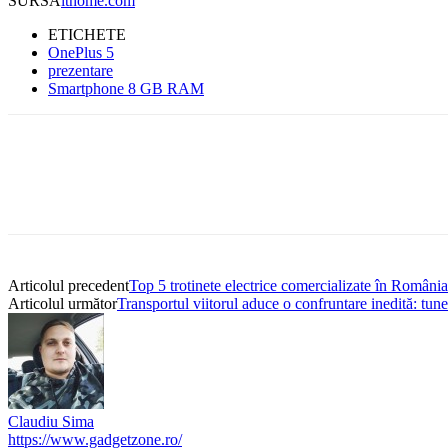
SURSĂ
ithome.com
ETICHETE
OnePlus 5
prezentare
Smartphone 8 GB RAM
Articolul precedent
Top 5 trotinete electrice comercializate în România
Articolul următor
Transportul viitorul aduce o confruntare inedită: tun
Claudiu Sima
https://www.gadgetzone.ro/