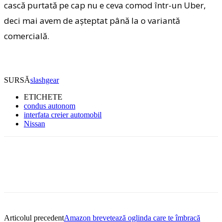
cască purtată pe cap nu e ceva comod într-un Uber,
deci mai avem de aşteptat până la o variantă
comercială.
SURSĂ
slashgear
ETICHETE
condus autonom
interfata creier automobil
Nissan
Articolul precedent
Amazon brevetează oglinda care te îmbracă