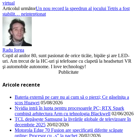
virtual
Articolul următor
Un nou record la speedrun al jocului Tetris a fost
stabilit… neintenționat
Radu Iorga
Copil al anilor 80, sunt pasionat de orice ticăie, bipăie şi are LED-
uri. Am trecut de la HC-uri şi telefoane cu clapetă la headseturi VR
şi automobile autonome. I love technology!
Publicitate
Aricole recente
Bateria externă pe care nu ai cum să o pierzi; Ce găselniţa a
scos Huawei
05/08/2026
Nvidia intră în lupta pentru procesoarele PC; RTX Spark
combină arhitectura Arm cu tehnologia Blackwell
02/06/2026
TCL depășește Samsung la livrările globale de televizoare în
decembrie 2025
20/02/2026
Motorola Edge 70 Fusion are specificații diferite scăpate
online; Procesor cu „s” la pachet
20/02/2026