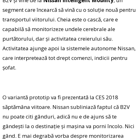
B2V şi vine de la
Nissan Intelligent Mobility
, un
segment care încearcă să vină cu o soluţie nouă pentru
transportul viitorului. Cheia este o cască, care e
capabilă să monitorizeze undele cerebrale ale
purtătorului, dar şi activitatea creierului său.
Activitatea ajunge apoi la sistemele autonome Nissan,
care interpretează tot drept comenzi, indicii pentru
şofat.
O variantă prototip va fi prezentată la CES 2018
săptămâna viitoare. Nissan subliniază faptul că B2V
nu poate citi gânduri, adică nu e de ajuns să te
gândeşti la o destinaţie şi maşina va porni încolo. Nici
gând. E mai degrabă vorba despre monitorizarea