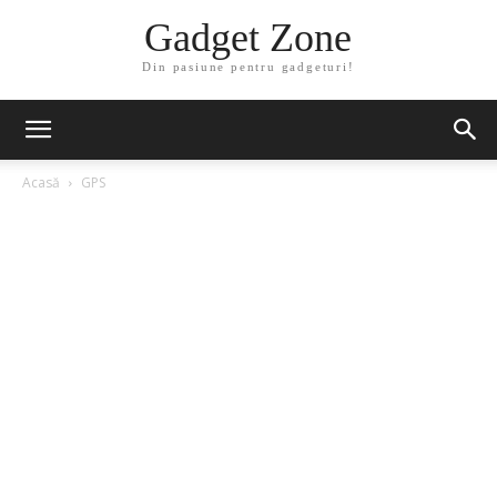
Gadget Zone
Din pasiune pentru gadgeturi!
Acasă
GPS