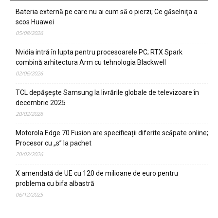
Bateria externă pe care nu ai cum să o pierzi; Ce găselniţa a
scos Huawei
05/08/2026
Nvidia intră în lupta pentru procesoarele PC; RTX Spark
combină arhitectura Arm cu tehnologia Blackwell
02/06/2026
TCL depășește Samsung la livrările globale de televizoare în
decembrie 2025
20/02/2026
Motorola Edge 70 Fusion are specificații diferite scăpate online;
Procesor cu „s” la pachet
20/02/2026
X amendată de UE cu 120 de milioane de euro pentru
problema cu bifa albastră
06/12/2025