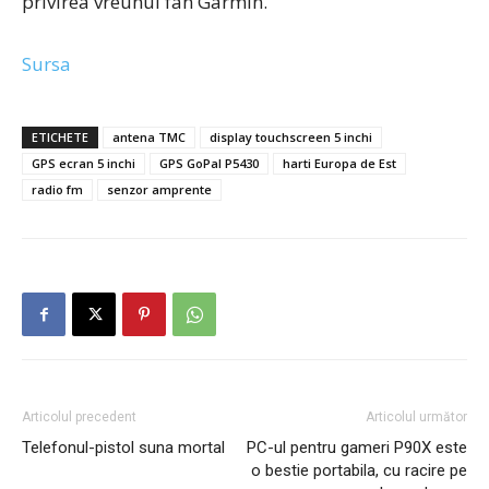
privirea vreunui fan Garmin.
Sursa
ETICHETE
antena TMC
display touchscreen 5 inchi
GPS ecran 5 inchi
GPS GoPal P5430
harti Europa de Est
radio fm
senzor amprente
Articolul precedent
Articolul următor
Telefonul-pistol suna mortal
PC-ul pentru gameri P90X este
o bestie portabila, cu racire pe