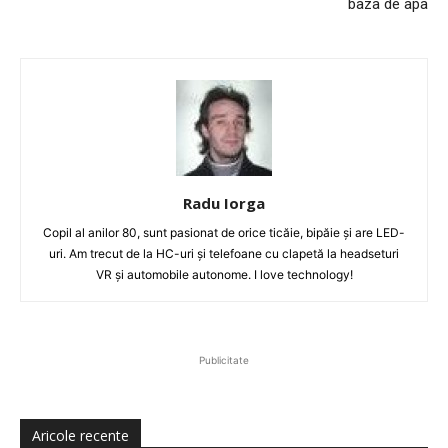
baza de apa
Radu Iorga
Copil al anilor 80, sunt pasionat de orice ticăie, bipăie şi are LED-
uri. Am trecut de la HC-uri şi telefoane cu clapetă la headseturi
VR şi automobile autonome. I love technology!
Publicitate
Aricole recente