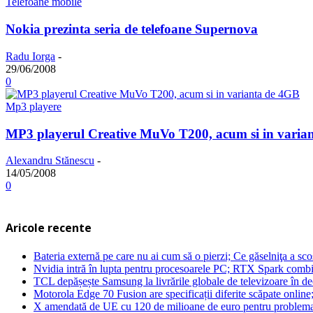
Telefoane mobile
Nokia prezinta seria de telefoane Supernova
Radu Iorga
-
29/06/2008
0
Mp3 playere
MP3 playerul Creative MuVo T200, acum si in varia
Alexandru Stănescu
-
14/05/2008
0
Aricole recente
Bateria externă pe care nu ai cum să o pierzi; Ce găselniţa a s
Nvidia intră în lupta pentru procesoarele PC; RTX Spark combi
TCL depășește Samsung la livrările globale de televizoare în 
Motorola Edge 70 Fusion are specificații diferite scăpate online
X amendată de UE cu 120 de milioane de euro pentru problema 