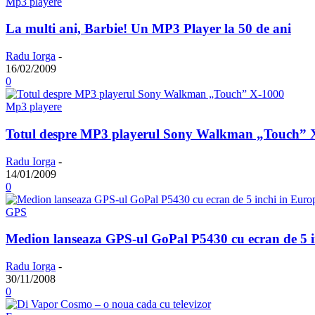
Mp3 playere
La multi ani, Barbie! Un MP3 Player la 50 de ani
Radu Iorga
-
16/02/2009
0
Mp3 playere
Totul despre MP3 playerul Sony Walkman „Touch” 
Radu Iorga
-
14/01/2009
0
GPS
Medion lanseaza GPS-ul GoPal P5430 cu ecran de 5 i
Radu Iorga
-
30/11/2008
0