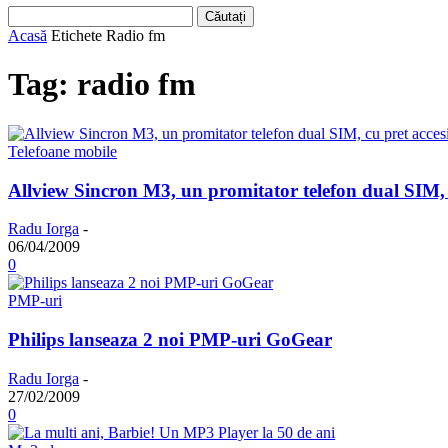
Acasă
Etichete
Radio fm
Tag: radio fm
Telefoane mobile
Allview Sincron M3, un promitator telefon dual SIM, c
Radu Iorga
-
06/04/2009
0
PMP-uri
Philips lanseaza 2 noi PMP-uri GoGear
Radu Iorga
-
27/02/2009
0