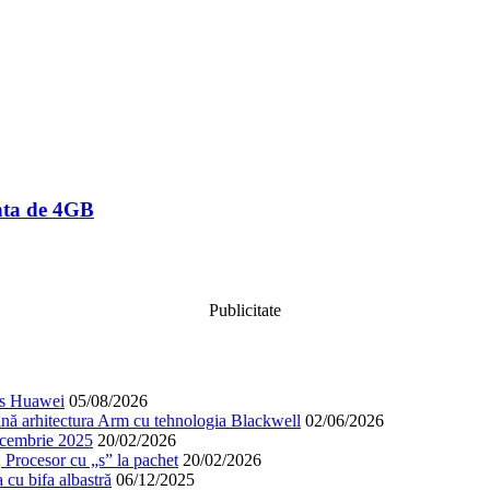
nta de 4GB
Publicitate
cos Huawei
05/08/2026
nă arhitectura Arm cu tehnologia Blackwell
02/06/2026
decembrie 2025
20/02/2026
; Procesor cu „s” la pachet
20/02/2026
cu bifa albastră
06/12/2025