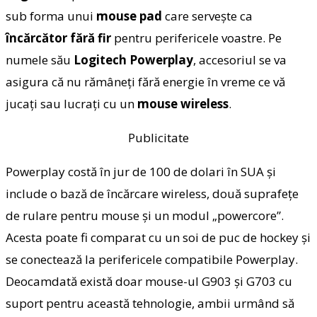
sub forma unui
mouse pad
care serveşte ca
încărcător fără fir
pentru perifericele voastre. Pe
numele său
Logitech Powerplay
, accesoriul se va
asigura că nu rămâneţi fără energie în vreme ce vă
jucaţi sau lucraţi cu un
mouse wireless
.
Publicitate
Powerplay costă în jur de 100 de dolari în SUA şi
include o bază de încărcare wireless, două suprafeţe
de rulare pentru mouse şi un modul „powercore”.
Acesta poate fi comparat cu un soi de puc de hockey şi
se conectează la perifericele compatibile Powerplay.
Deocamdată există doar mouse-ul G903 şi G703 cu
suport pentru această tehnologie, ambii urmând să