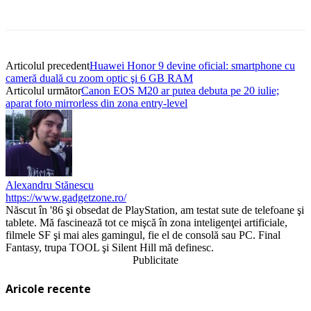
Articolul precedent
Huawei Honor 9 devine oficial: smartphone cu
cameră duală cu zoom optic şi 6 GB RAM
Articolul următor
Canon EOS M20 ar putea debuta pe 20 iulie;
aparat foto mirrorless din zona entry-level
Alexandru Stănescu
https://www.gadgetzone.ro/
Născut în '86 şi obsedat de PlayStation, am testat sute de telefoane şi
tablete. Mă fascinează tot ce mişcă în zona inteligenţei artificiale,
filmele SF şi mai ales gamingul, fie el de consolă sau PC. Final
Fantasy, trupa TOOL şi Silent Hill mă definesc.
Publicitate
Aricole recente