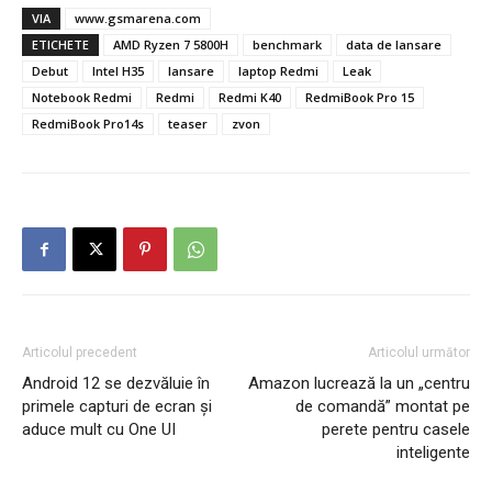
VIA
www.gsmarena.com
ETICHETE
AMD Ryzen 7 5800H
benchmark
data de lansare
Debut
Intel H35
lansare
laptop Redmi
Leak
Notebook Redmi
Redmi
Redmi K40
RedmiBook Pro 15
RedmiBook Pro14s
teaser
zvon
Articolul precedent
Articolul următor
Android 12 se dezvăluie în
Amazon lucrează la un „centru
primele capturi de ecran şi
de comandă” montat pe
aduce mult cu One UI
perete pentru casele
inteligente