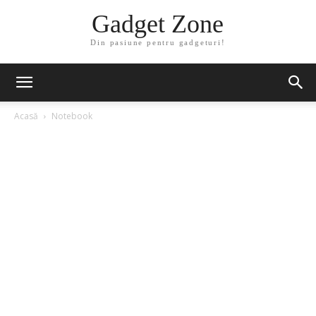
Gadget Zone
Din pasiune pentru gadgeturi!
Acasă
Notebook