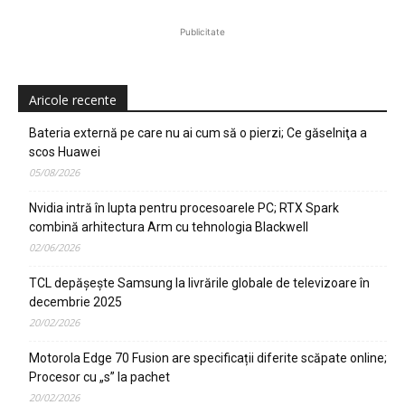
Publicitate
Aricole recente
Bateria externă pe care nu ai cum să o pierzi; Ce găselniţa a
scos Huawei
05/08/2026
Nvidia intră în lupta pentru procesoarele PC; RTX Spark
combină arhitectura Arm cu tehnologia Blackwell
02/06/2026
TCL depășește Samsung la livrările globale de televizoare în
decembrie 2025
20/02/2026
Motorola Edge 70 Fusion are specificații diferite scăpate online;
Procesor cu „s” la pachet
20/02/2026