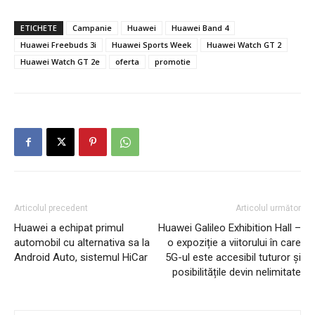
ETICHETE
Campanie
Huawei
Huawei Band 4
Huawei Freebuds 3i
Huawei Sports Week
Huawei Watch GT 2
Huawei Watch GT 2e
oferta
promotie
Articolul precedent
Articolul următor
Huawei a echipat primul
Huawei Galileo Exhibition Hall –
automobil cu alternativa sa la
o expoziție a viitorului în care
Android Auto, sistemul HiCar
5G-ul este accesibil tuturor și
posibilitățile devin nelimitate