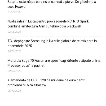
Bateria externă pe care nu ai cum să o pierzi; Ce găselniţa a
scos Huawei
05/08/2026
Nvidia intră în lupta pentru procesoarele PC; RTX Spark
combină arhitectura Arm cu tehnologia Blackwell
02/06/2026
TCL depășește Samsung la livrările globale de televizoare în
decembrie 2025
20/02/2026
Motorola Edge 70 Fusion are specificații diferite scăpate online;
Procesor cu „s” la pachet
20/02/2026
X amendată de UE cu 120 de milioane de euro pentru
problema cu bifa albastră
06/12/2025