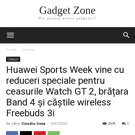
Gadget Zone
Din pasiune pentru gadgeturi!
Acasă
Ceasuri
Ceasuri
Huawei Sports Week vine cu
reduceri speciale pentru
ceasurile Watch GT 2, brățara
Band 4 și căștile wireless
Freebuds 3i
De către
Claudiu Sima
-
16/07/2020
2570
0