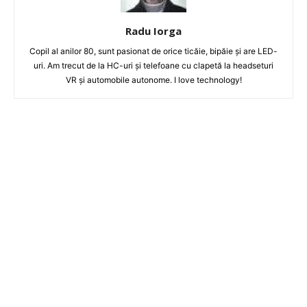
Radu Iorga
Copil al anilor 80, sunt pasionat de orice ticăie, bipăie şi are LED-
uri. Am trecut de la HC-uri şi telefoane cu clapetă la headseturi
VR şi automobile autonome. I love technology!