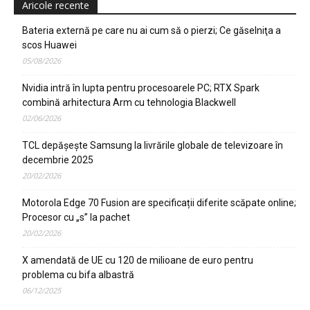
Aricole recente
Bateria externă pe care nu ai cum să o pierzi; Ce găselniţa a
scos Huawei
05/08/2026
Nvidia intră în lupta pentru procesoarele PC; RTX Spark
combină arhitectura Arm cu tehnologia Blackwell
02/06/2026
TCL depășește Samsung la livrările globale de televizoare în
decembrie 2025
20/02/2026
Motorola Edge 70 Fusion are specificații diferite scăpate online;
Procesor cu „s” la pachet
20/02/2026
X amendată de UE cu 120 de milioane de euro pentru
problema cu bifa albastră
06/12/2025