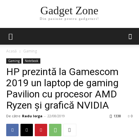
Gadget Zone
Din pasiune pentru gadgeturi!
Acasă
Gaming
Gaming
Notebook
HP prezintă la Gamescom
2019 un laptop de gaming
Pavilion cu procesor AMD
Ryzen şi grafică NVIDIA
De către
Radu Iorga
-
22/08/2019
1338
0