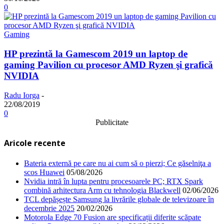
0
Gaming
HP prezintă la Gamescom 2019 un laptop de
gaming Pavilion cu procesor AMD Ryzen şi grafică
NVIDIA
Radu Iorga
-
22/08/2019
0
Publicitate
Aricole recente
Bateria externă pe care nu ai cum să o pierzi; Ce găselniţa a
scos Huawei
05/08/2026
Nvidia intră în lupta pentru procesoarele PC; RTX Spark
combină arhitectura Arm cu tehnologia Blackwell
02/06/2026
TCL depășește Samsung la livrările globale de televizoare în
decembrie 2025
20/02/2026
Motorola Edge 70 Fusion are specificații diferite scăpate