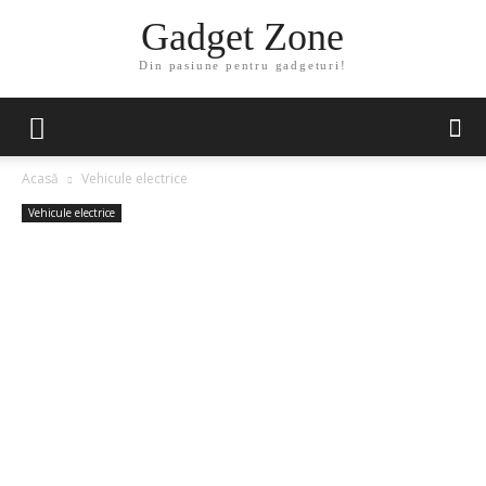
Gadget Zone
Din pasiune pentru gadgeturi!
Acasă
Vehicule electrice
Vehicule electrice