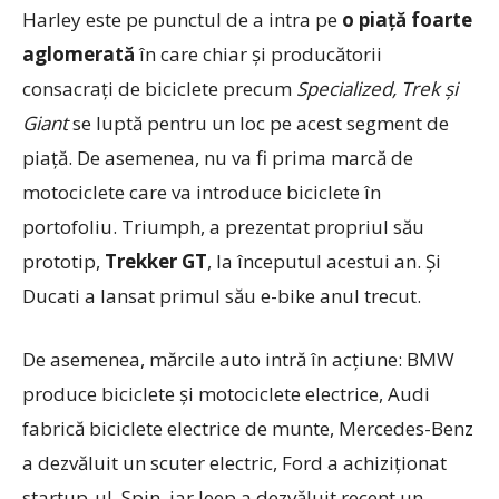
Harley este pe punctul de a intra pe
o piață foarte
aglomerată
în care chiar și producătorii
consacrați de biciclete precum
Specialized, Trek și
Giant
se luptă pentru un loc pe acest segment de
piață. De asemenea, nu va fi prima marcă de
motociclete care va introduce biciclete în
portofoliu. Triumph, a prezentat propriul său
prototip,
Trekker GT
, la începutul acestui an. Și
Ducati a lansat primul său e-bike anul trecut.
De asemenea, mărcile auto intră în acțiune: BMW
produce biciclete și motociclete electrice, Audi
fabrică biciclete electrice de munte, Mercedes-Benz
a dezvăluit un scuter electric, Ford a achiziționat
startup-ul Spin, iar Jeep a dezvăluit recent un