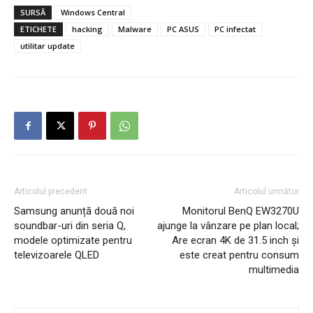
SURSĂ
Windows Central
ETICHETE
hacking
Malware
PC ASUS
PC infectat
utilitar update
Articolul precedent
Articolul următor
Samsung anunță două noi
Monitorul BenQ EW3270U
soundbar-uri din seria Q,
ajunge la vânzare pe plan local;
modele optimizate pentru
Are ecran 4K de 31.5 inch și
televizoarele QLED
este creat pentru consum
multimedia