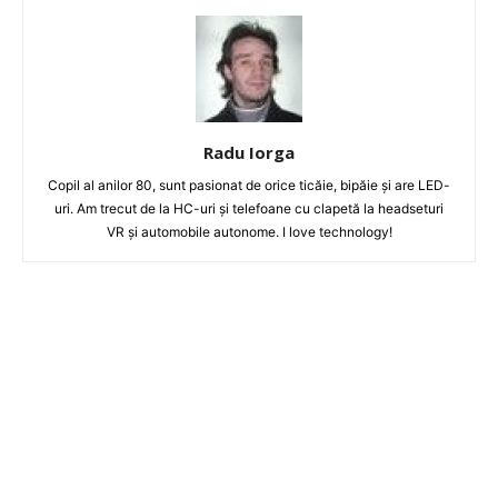
Radu Iorga
Copil al anilor 80, sunt pasionat de orice ticăie, bipăie şi are LED-
uri. Am trecut de la HC-uri şi telefoane cu clapetă la headseturi
VR şi automobile autonome. I love technology!