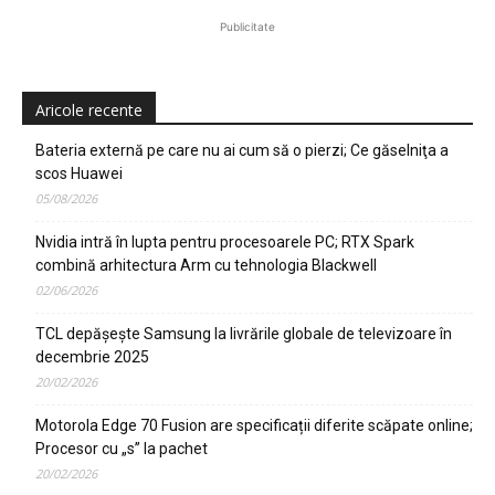
Publicitate
Aricole recente
Bateria externă pe care nu ai cum să o pierzi; Ce găselniţa a
scos Huawei
05/08/2026
Nvidia intră în lupta pentru procesoarele PC; RTX Spark
combină arhitectura Arm cu tehnologia Blackwell
02/06/2026
TCL depășește Samsung la livrările globale de televizoare în
decembrie 2025
20/02/2026
Motorola Edge 70 Fusion are specificații diferite scăpate online;
Procesor cu „s” la pachet
20/02/2026