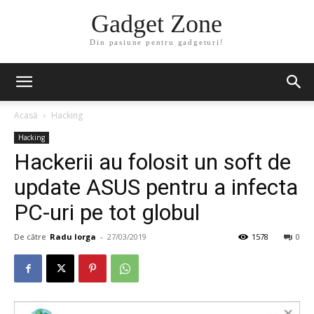
Gadget Zone
Din pasiune pentru gadgeturi!
Acasă
Hacking
Hacking
Hackerii au folosit un soft de
update ASUS pentru a infecta
PC-uri pe tot globul
De către
Radu Iorga
-
27/03/2019
1578
0