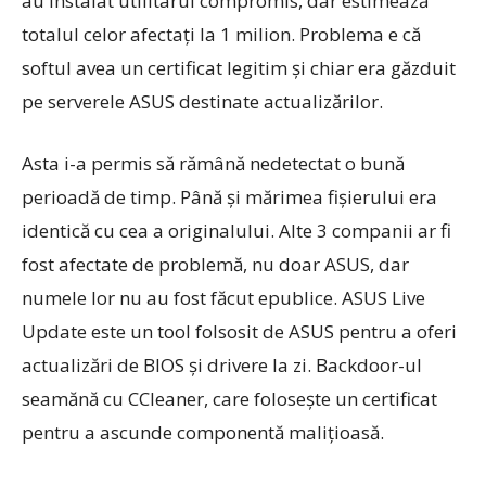
au instalat utilitarul compromis, dar estimează
totalul celor afectaţi la 1 milion. Problema e că
softul avea un certificat legitim şi chiar era găzduit
pe serverele ASUS destinate actualizărilor.
Asta i-a permis să rămână nedetectat o bună
perioadă de timp. Până şi mărimea fişierului era
identică cu cea a originalului. Alte 3 companii ar fi
fost afectate de problemă, nu doar ASUS, dar
numele lor nu au fost făcut epublice. ASUS Live
Update este un tool folsosit de ASUS pentru a oferi
actualizări de BIOS şi drivere la zi. Backdoor-ul
seamănă cu CCleaner, care foloseşte un certificat
pentru a ascunde componentă maliţioasă.