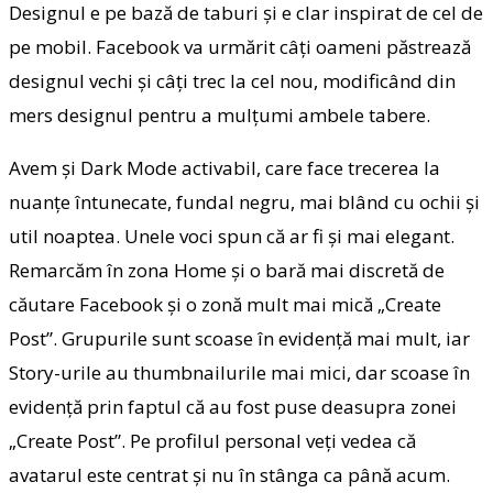
Designul e pe bază de taburi şi e clar inspirat de cel de
pe mobil. Facebook va urmărit câţi oameni păstrează
designul vechi şi câţi trec la cel nou, modificând din
mers designul pentru a mulţumi ambele tabere.
Avem şi Dark Mode activabil, care face trecerea la
nuanţe întunecate, fundal negru, mai blând cu ochii şi
util noaptea. Unele voci spun că ar fi şi mai elegant.
Remarcăm în zona Home şi o bară mai discretă de
căutare Facebook şi o zonă mult mai mică „Create
Post”. Grupurile sunt scoase în evidenţă mai mult, iar
Story-urile au thumbnailurile mai mici, dar scoase în
evidenţă prin faptul că au fost puse deasupra zonei
„Create Post”. Pe profilul personal veţi vedea că
avatarul este centrat şi nu în stânga ca până acum.