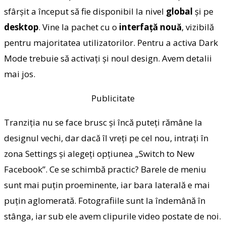
sfârşit a început să fie disponibil la nivel
global
şi pe
desktop
. Vine la pachet cu o
interfaţă nouă
, vizibilă
pentru majoritatea utilizatorilor. Pentru a activa Dark
Mode trebuie să activaţi şi noul design. Avem detalii
mai jos.
Publicitate
Tranziţia nu se face brusc şi încă puteţi rămâne la
designul vechi, dar dacă îl vreţi pe cel nou, intraţi în
zona Settings şi alegeţi opţiunea „Switch to New
Facebook”. Ce se schimbă practic? Barele de meniu
sunt mai puţin proeminente, iar bara laterală e mai
puţin aglomerată. Fotografiile sunt la îndemână în
stânga, iar sub ele avem clipurile video postate de noi.