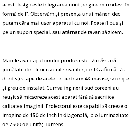
acest design este integrarea unui „engine mirrorless în
formă de I”. Observăm şi prezenţa unui mâner, deci
putem căra mai uşor aparatul cu noi. Poate fi pus şi
pe un suport special, sau atârnat de tavan să zicem.
Marele avantaj al noului produs este că măsoară
jumătate din dimensiunile rivalilor, iar LG afirmă că a
dorit să scape de acele proiectoare 4K masive, scumpe
şi greu de instalat. Cumva inginerii sud coreeni au
reuşit să micşoreze acest aparat fără să sacrifice
calitatea imaginii. Proiectorul este capabil să creeze o
imagine de 150 de inch în diagonală, la o luminozitate
de 2500 de unităţi lumens.