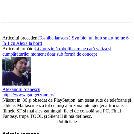
Articolul precedent
Toshiba lansează Symbio, un hub smart home 6
în 1 cu Alexa la bord
Articolul următor
LG prezintă roboții care ne cară valiza și
cumpărăturile; moment doar sub formă de concept
Alexandru Stănescu
https://www.gadgetzone.ro/
Născut în '86 şi obsedat de PlayStation, am testat sute de telefoane şi
tablete. Mă fascinează tot ce mişcă în zona inteligenţei artificiale,
filmele SF şi mai ales gamingul, fie el de consolă sau PC. Final
Fantasy, trupa TOOL şi Silent Hill mă definesc.
Publicitate