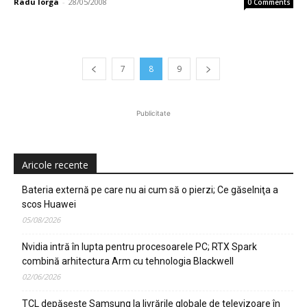
Radu Iorga
-
28/05/2008
0 Comments
7
8
9
Publicitate
Aricole recente
Bateria externă pe care nu ai cum să o pierzi; Ce găselniţa a
scos Huawei
05/08/2026
Nvidia intră în lupta pentru procesoarele PC; RTX Spark
combină arhitectura Arm cu tehnologia Blackwell
02/06/2026
TCL depășește Samsung la livrările globale de televizoare în