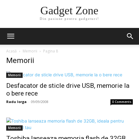
Gadget Zone
Din pasiune pentru gadgeturi!
Acasă
Memorii
Pagina 8
Memorii
Memorii
Desfacator de sticle drive USB, memorie la
o bere rece
Radu Iorga
-
09/09/2008
0 Comments
Memorii
Toshiba lanseaza memoria flash de 32GB,