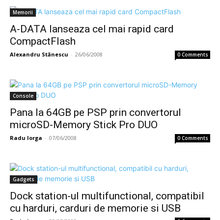
Memorii
A-DATA lanseaza cel mai rapid card
CompactFlash
Alexandru Stănescu
-
26/06/2008
0 Comments
Console
Pana la 64GB pe PSP prin convertorul
microSD-Memory Stick Pro DUO
Radu Iorga
-
07/06/2008
0 Comments
Gadgets
Dock station-ul multifunctional, compatibil
cu harduri, carduri de memorie si USB